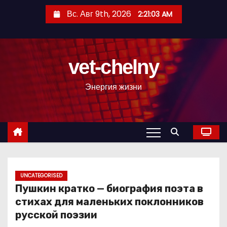
П
Вс. Авг 9th, 2026
2:21:04 AM
е
р
е
vet-chelny
й
т
Энергия жизни
и
к
с
о
д
е
р
UNCATEGORISED
Пушкин кратко — биография поэта в
ж
стихах для маленьких поклонников
и
русской поэзии
м