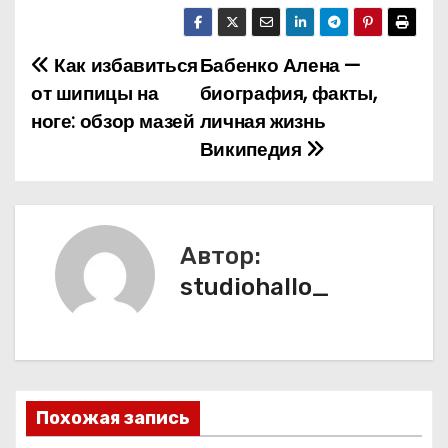
Как избавиться
Бабенко Алена —
Н
от шипицы на
биография, факты,
а
ноге: обзор мазей
личная жизнь
Википедия
в
и
г
Автор:
а
studiohallo_
ц
и
я
Похожая запись