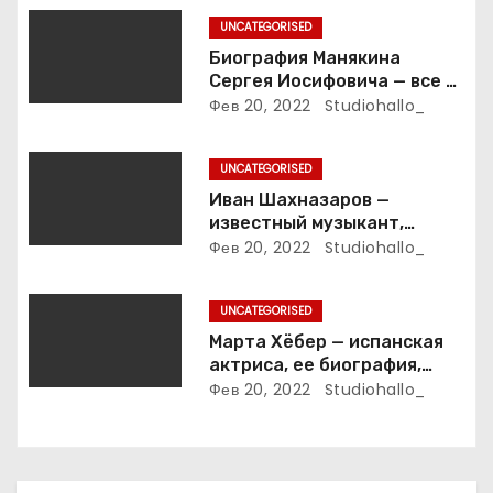
п
UNCATEGORISED
о
Биография Манякина
Сергея Иосифовича — все о
з
ветеране футбола России!
Фев 20, 2022
Studiohallo_
а
UNCATEGORISED
п
Иван Шахназаров —
известный музыкант,
и
композитор и продюсер —
Фев 20, 2022
Studiohallo_
биография, карьера и
с
впечатляющие достижения
UNCATEGORISED
я
Марта Хёбер — испанская
м
актриса, ее биография,
фото и интересные факты,
Фев 20, 2022
Studiohallo_
которые вы точно не знали!