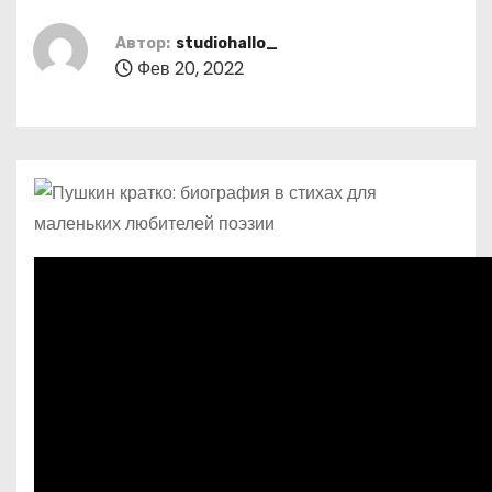
о
м
Автор:
studiohallo_
Фев 20, 2022
у