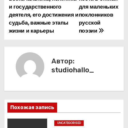
и государственного
для маленьких
в
деятеля, его достижения и
поклонников
и
судьба, важные этапы
русской
жизни и карьеры
поэзии
г
а
ц
Автор:
и
studiohallo_
я
п
о
Похожая запись
з
UNCATEGORISED