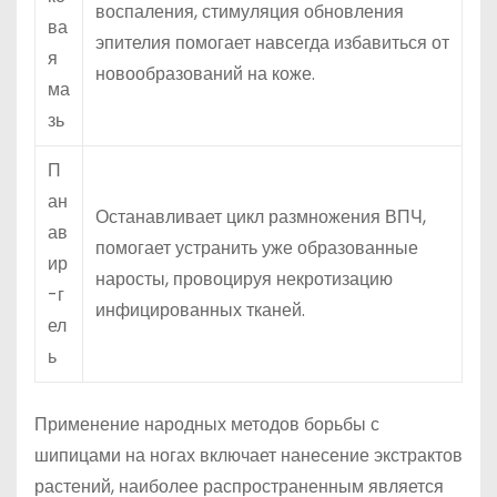
воспаления, стимуляция обновления
ва
эпителия помогает навсегда избавиться от
я
новообразований на коже.
ма
зь
П
ан
Останавливает цикл размножения ВПЧ,
ав
помогает устранить уже образованные
ир
наросты, провоцируя некротизацию
-г
инфицированных тканей.
ел
ь
Применение народных методов борьбы с
шипицами на ногах включает нанесение экстрактов
растений, наиболее распространенным является