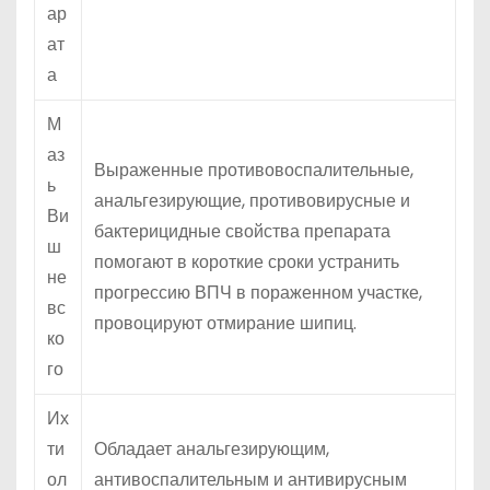
ар
ат
а
М
аз
Выраженные противовоспалительные,
ь
анальгезирующие, противовирусные и
Ви
бактерицидные свойства препарата
ш
помогают в короткие сроки устранить
не
прогрессию ВПЧ в пораженном участке,
вс
провоцируют отмирание шипиц.
ко
го
Их
ти
Обладает анальгезирующим,
ол
антивоспалительным и антивирусным