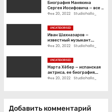
а
Биография Манякина
Сергея Иосифовича — все о
п
ветеране футбола России!
Фев 20, 2022
Studiohallo_
и
UNCATEGORISED
с
Иван Шахназаров —
известный музыкант,
я
композитор и продюсер —
Фев 20, 2022
Studiohallo_
биография, карьера и
м
впечатляющие достижения
UNCATEGORISED
Марта Хёбер — испанская
актриса, ее биография,
фото и интересные факты,
Фев 20, 2022
Studiohallo_
которые вы точно не знали!
Добавить комментарий