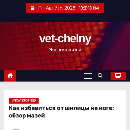
П
Пт. Авг 7th, 2026
10:21:14 PM
е
р
е
vet-chelny
й
т
Энергия жизни
и
к
с
о
д
е
р
UNCATEGORISED
Как избавиться от шипицы на ноге:
ж
обзор мазей
и
м