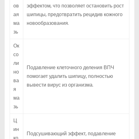
ов
эффектом, что позволяет остановить рост
ая
шипицы, предотвратить рецидив кожного
ма
новообразования.
зь
Ок
со
ли
Подавление клеточного деления ВПЧ
но
помогает удалить шипицу, полностью
ва
вывести вирус из организма.
я
ма
зь
Ц
ин
Подсушивающий эффект, подавление
ко