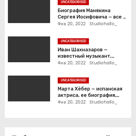
UNCATEGORISED
а
Биография Манякина
Сергея Иосифовича — все о
п
ветеране футбола России!
Фев 20, 2022
Studiohallo_
и
UNCATEGORISED
с
Иван Шахназаров —
известный музыкант,
я
композитор и продюсер —
Фев 20, 2022
Studiohallo_
биография, карьера и
м
впечатляющие достижения
UNCATEGORISED
Марта Хёбер — испанская
актриса, ее биография,
фото и интересные факты,
Фев 20, 2022
Studiohallo_
которые вы точно не знали!