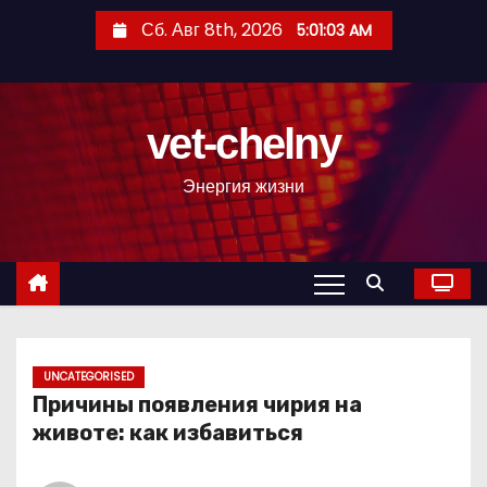
П
Сб. Авг 8th, 2026
5:01:04 AM
е
р
е
vet-chelny
й
т
Энергия жизни
и
к
с
о
д
е
р
UNCATEGORISED
Причины появления чирия на
ж
животе: как избавиться
и
м