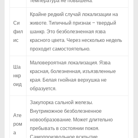
температура не повышена.
Крайне редкий случай локализации на
Си
животе. Типичный признак – твердый
фил
шанкр. Это безболезненная язва
ис
красного цвета. Через несколько недель
проходит самостоятельно.
Маловероятная локализация. Язва
Ша
красная, болезненная, изъязвленные
нкр
края. Белая гнойная верхушка не
оид
образуется.
Закупорка сальной железы.
Внутрикожное безболезненное
Ате
новообразование. Может длительно
ром
пребывать в состоянии покоя.
а
Самопроизвольное вскрытие