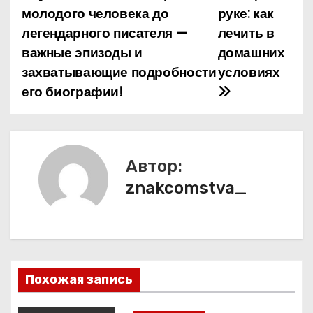
а
молодого человека до
руке: как
легендарного писателя —
лечить в
в
важные эпизоды и
домашних
и
захватывающие подробности
условиях
его биографии!
г
а
ц
Автор:
и
znakcomstva_
я
п
о
Похожая запись
з