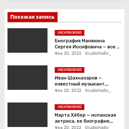
и
я
Похожая запись
п
UNCATEGORISED
о
Биография Манякина
Сергея Иосифовича — все о
з
ветеране футбола России!
Фев 20, 2022
Studiohallo_
а
UNCATEGORISED
п
Иван Шахназаров —
известный музыкант,
и
композитор и продюсер —
Фев 20, 2022
Studiohallo_
биография, карьера и
с
впечатляющие достижения
UNCATEGORISED
я
Марта Хёбер — испанская
м
актриса, ее биография,
фото и интересные факты,
Фев 20, 2022
Studiohallo_