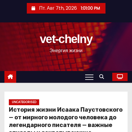
П
Пт. Авг 7th, 2026
1:01:01 PM
е
р
е
vet-chelny
й
т
Энергия жизни
и
к
с
о
д
е
р
UNCATEGORISED
История жизни Исаака Паустовского
ж
— от мирного молодого человека до
и
легендарного писателя — важные
м