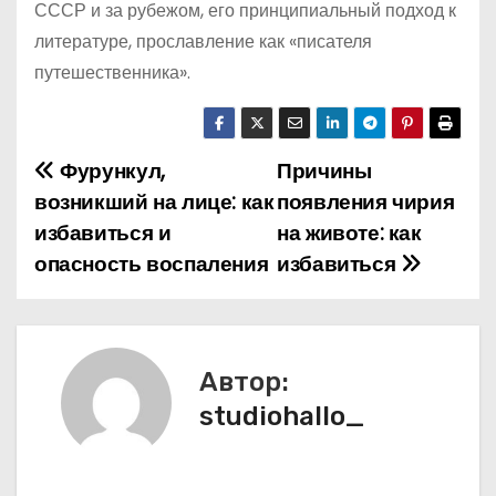
СССР и за рубежом, его принципиальный подход к
литературе, прославление как «писателя
путешественника».
Фурункул,
Причины
Н
возникший на лице: как
появления чирия
а
избавиться и
на животе: как
опасность воспаления
избавиться
в
и
г
Автор:
а
studiohallo_
ц