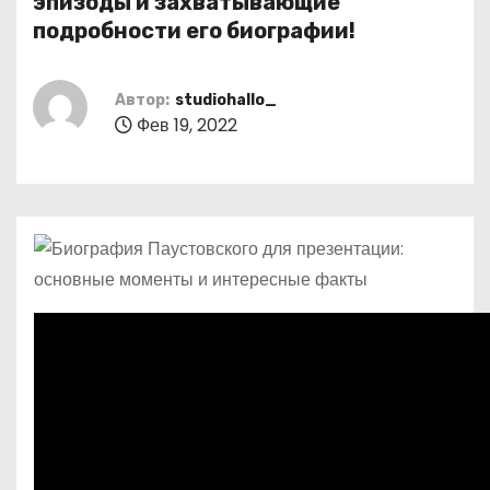
эпизоды и захватывающие
о
подробности его биографии!
м
у
Автор:
studiohallo_
Фев 19, 2022