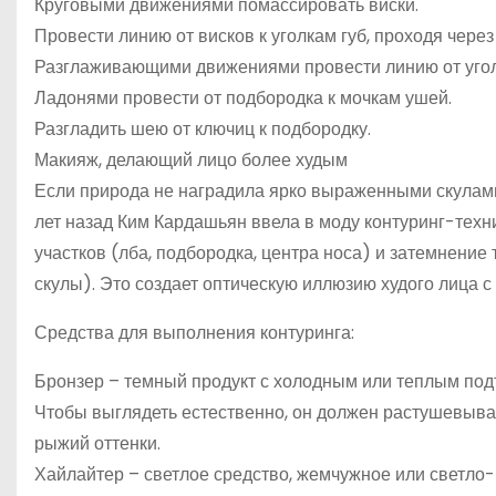
Круговыми движениями помассировать виски.
Провести линию от висков к уголкам губ, проходя через
Разглаживающими движениями провести линию от уголк
Ладонями провести от подбородка к мочкам ушей.
Разгладить шею от ключиц к подбородку.
Макияж, делающий лицо более худым
Если природа не наградила ярко выраженными скулами,
лет назад Ким Кардашьян ввела в моду контуринг-техн
участков (лба, подбородка, центра носа) и затемнение 
скулы). Это создает оптическую иллюзию худого лица с
Средства для выполнения контуринга:
Бронзер – темный продукт с холодным или теплым подт
Чтобы выглядеть естественно, он должен растушевыват
рыжий оттенки.
Хайлайтер – светлое средство, жемчужное или светло