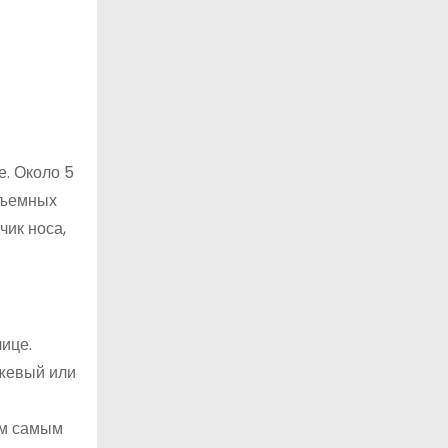
е. Около 5
бъемных
чик носа,
ице.
нжевый или
ем самым