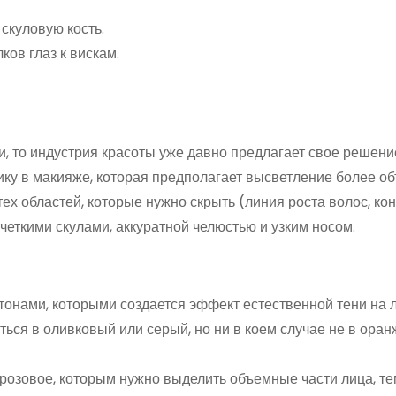
 скуловую кость.
ов глаз к вискам.
 то индустрия красоты уже давно предлагает свое решени
ику в макияже, которая предполагает высветление более о
тех областей, которые нужно скрыть (линия роста волос, кон
 четкими скулами, аккуратной челюстью и узким носом.
онами, которыми создается эффект естественной тени на л
ься в оливковый или серый, но ни в коем случае не в ора
-розовое, которым нужно выделить объемные части лица, т