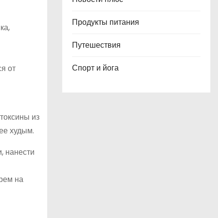
Продукты питания
ка,
Путешествия
Спорт и йога
я от
токсины из
ее худым.
, нанести
рем на