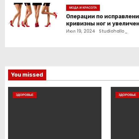
МОДА И КРАСОТА
з
Операции по исправлен
а
кривизны ног и увеличе
роста
Июл 19, 2024
Studiohallo_
п
и
с
я
You missed
м
ЗДОРОВЬЕ
ЗДОРОВЬЕ