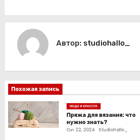
Н
а
в
Автор:
studiohallo_
и
г
а
ц
Похожая запись
и
МОДА И КРАСОТА
я
Пряжа для вязания: что
нужно знать?
п
Окт 22, 2024
Studiohallo_
о