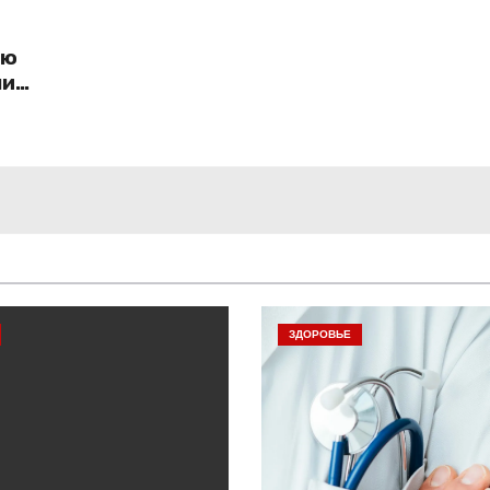
ию
нию
ЗДОРОВЬЕ