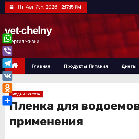
П
Пт. Авг 7th, 2026
2:17:16 PM
е
р
vet-chelny
е
й
Энергия жизни
т
W
и
h
V
к
Главная
Продукты Питания
Диеты
a
i
T
с
t
b
о
e
V
s
e
д
l
K
МОДА И КРАСОТА
A
O
е
r
Пленка для водоемов 
e
p
d
р
О
g
ж
p
n
применения
т
r
и
o
п
a
м
k