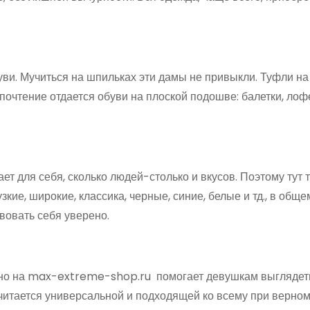
ви. Мучиться на шпильках эти дамы не привыкли. Туфли н
очтение отдается обуви на плоской подошве: балетки, лоф
т для себя, сколько людей-столько и вкусов. Поэтому тут 
узкие, широкие, классика, черные, синие, белые и тд., в общ
твовать себя уверено.
жно на max-extreme-shop.ru помогает девушкам выглядеть
а считается универсальной и подходящей ко всему при верно