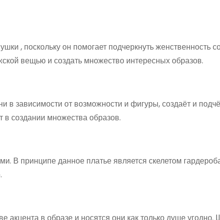
ушки , поскольку он помогает подчеркнуть женственность с
жской вещью и создать множество интересных образов.
ани в зависимости от возможности и фигуры, создаёт и подч
т в создании множества образов.
и. В принципе данное платье является скелетом гардероба
.
е акцента в образе и носятся они как только душе угодно.