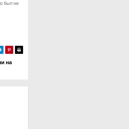
то был не
ни на