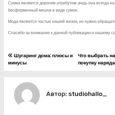
Сумка является дорогим атрибутом ,ведь она всегда на
бесформенный мешок в виде сумок.
Мода является частью нашей жизни, но нужно обращат
Спасибо за внимание к данной публикации и нашему сай
Шугаринг дома: плюсы и
Что выбрать на
Н
минусы
покупку наряд
а
в
и
Автор:
studiohallo_
г
а