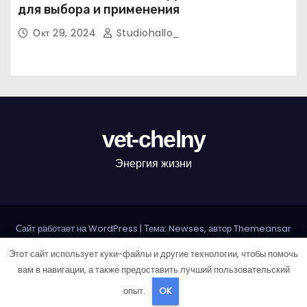
для выбора и применения
Окт 29, 2024
Studiohallo_
vet-chelny
Энергия жизни
Сайт работает на WordPress
|
Тема: Newses, автор
Themeansar
Этот сайт использует куки-файлы и другие технологии, чтобы помочь
Home
Sample Page
Авторам и правообладателям
вам в навигации, а также предоставить лучший пользовательский
Карта сайта
Политика конфиденциальности
опыт.
OK