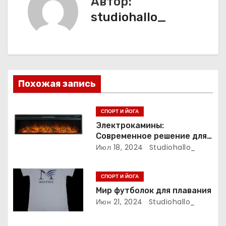
Автор:
г
studiohallo_
а
ц
и
Похожая запись
я
п
СПОРТ И ЙОГА
Электрокамины:
о
Современное решение для
уюта и тепла
Июл 18, 2024
Studiohallo_
з
а
СПОРТ И ЙОГА
Мир футболок для плавания
п
Июн 21, 2024
Studiohallo_
и