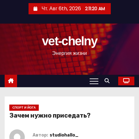
П
Чт. Авг 6th, 2026
2:11:21 AM
е
р
е
vet-chelny
й
т
Энергия жизни
и
к
с
о
д
е
р
СПОРТ И ЙОГА
Зачем нужно приседать?
ж
и
м
Автор:
studiohallo_