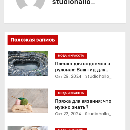
studiohallo_
ц
и
я
п
Похожая запись
о
МОДА И КРАСОТА
з
Пленка для водоемов в
рулонах: Ваш гид для
а
выбора и применения
Окт 29, 2024
Studiohallo_
п
МОДА И КРАСОТА
и
Пряжа для вязания: что
нужно знать?
с
Окт 22, 2024
Studiohallo_
я