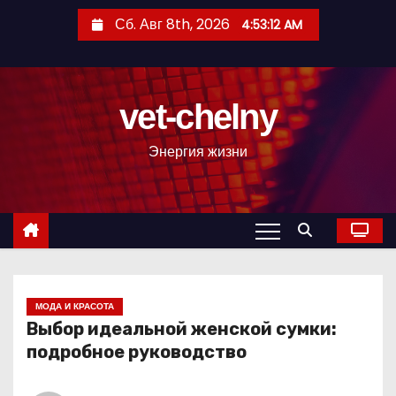
П
Сб. Авг 8th, 2026
4:53:13 AM
е
р
е
vet-chelny
й
т
Энергия жизни
и
к
с
о
д
е
р
МОДА И КРАСОТА
Выбор идеальной женской сумки:
ж
подробное руководство
и
м