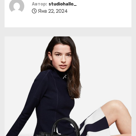
о
Автор:
studiohallo_
Янв 22, 2024
м
у