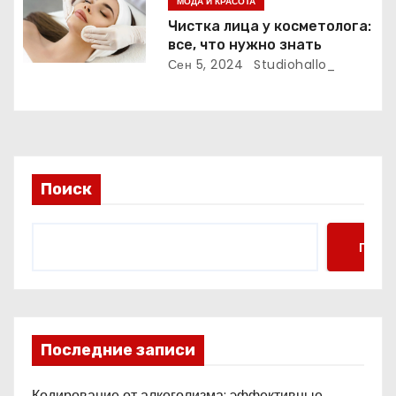
МОДА И КРАСОТА
м
Чистка лица у косметолога:
все, что нужно знать
Сен 5, 2024
Studiohallo_
Поиск
Поис
Последние записи
Кодирование от алкоголизма: эффективные