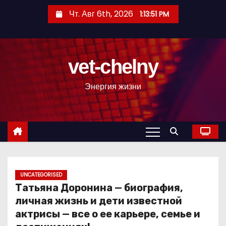
П
Чт. Авг 6th, 2026
1:13:52 PM
е
р
е
vet-chelny
й
т
Энергия жизни
и
к
с
о
д
е
р
UNCATEGORISED
Татьяна Доронина — биография,
ж
личная жизнь и дети известной
и
актрисы — все о ее карьере, семье и
м