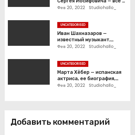
а
Сергея Иосифовича — все о
ветеране футбола России!
Фев 20, 2022
Studiohallo_
п
и
UNCATEGORISED
Иван Шахназаров —
с
известный музыкант,
композитор и продюсер —
Фев 20, 2022
Studiohallo_
я
биография, карьера и
впечатляющие достижения
м
UNCATEGORISED
Марта Хёбер — испанская
актриса, ее биография,
фото и интересные факты,
Фев 20, 2022
Studiohallo_
которые вы точно не знали!
Добавить комментарий