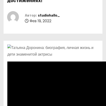
достижениях!
о
м
Автор:
studiohallo_
у
Фев 19, 2022