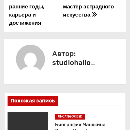
ранние годы,
мастер эстрадного
в
карьера и
искусства
и
достижения
г
а
Автор:
ц
studiohallo_
и
я
п
Похожая запись
о
з
UNCATEGORISED
Биография Манякина