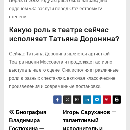
Вера». В 2002 году актриса была награждена
орденом «За заслуги перед Отечеством» IV
степени.
Какую роль в театре сейчас
исполняет Татьяна Доронина?
Сейчас Татьяна Доронина является артисткой
Театра имени Моссовета и продолжает активно
выступать на его сцене. Она исполняет различные
роли в разных спектаклях, включая классические
произведения и современные постановки.
Биография
Игорь Саруханов —
Н
Владимира
талантливый
а
Гостюхина —
исполнитель и