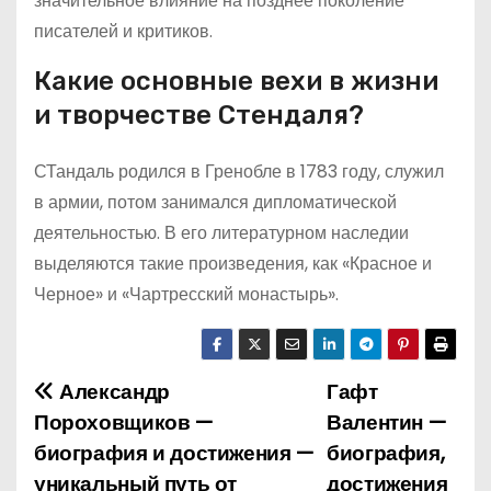
значительное влияние на позднее поколение
писателей и критиков.
Какие основные вехи в жизни
и творчестве Стендаля?
СТандаль родился в Гренобле в 1783 году, служил
в армии, потом занимался дипломатической
деятельностью. В его литературном наследии
выделяются такие произведения, как «Красное и
Черное» и «Чартресский монастырь».
Александр
Гафт
Н
Пороховщиков —
Валентин —
а
биография и достижения —
биография,
уникальный путь от
достижения