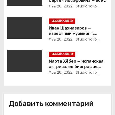
Сергея Иосифовича — все о
п
ветеране футбола России!
Фев 20, 2022
Studiohallo_
и
UNCATEGORISED
с
Иван Шахназаров —
известный музыкант,
я
композитор и продюсер —
Фев 20, 2022
Studiohallo_
биография, карьера и
м
впечатляющие достижения
UNCATEGORISED
Марта Хёбер — испанская
актриса, ее биография,
фото и интересные факты,
Фев 20, 2022
Studiohallo_
которые вы точно не знали!
Добавить комментарий