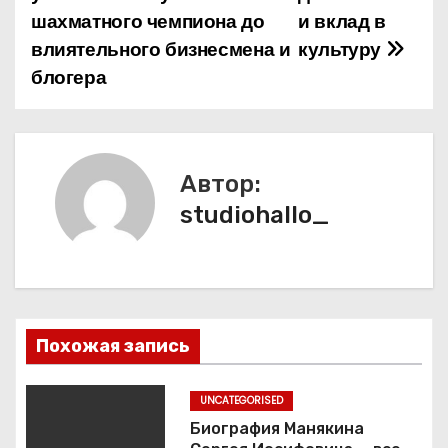
в
шахматного чемпиона до
и вклад в
и
влиятельного бизнесмена и
культуру
блогера
г
а
ц
Автор:
и
studiohallo_
я
п
о
Похожая запись
з
UNCATEGORISED
а
Биография Манякина