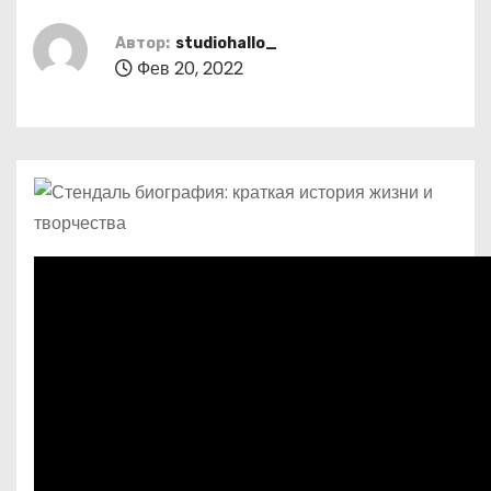
о
м
Автор:
studiohallo_
Фев 20, 2022
у