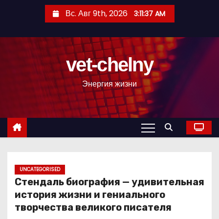
П
Вс. Авг 9th, 2026
3:11:38 AM
е
р
е
vet-chelny
й
т
Энергия жизни
и
к
с
о
д
е
р
UNCATEGORISED
Стендаль биография — удивительная
ж
история жизни и гениального
и
творчества великого писателя
м