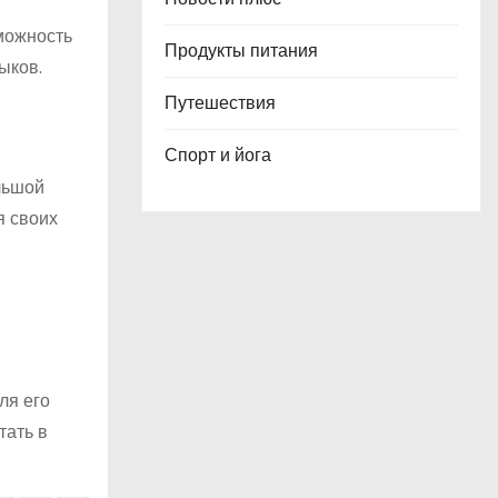
можность
Продукты питания
ыков.
Путешествия
Спорт и йога
льшой
я своих
ля его
тать в