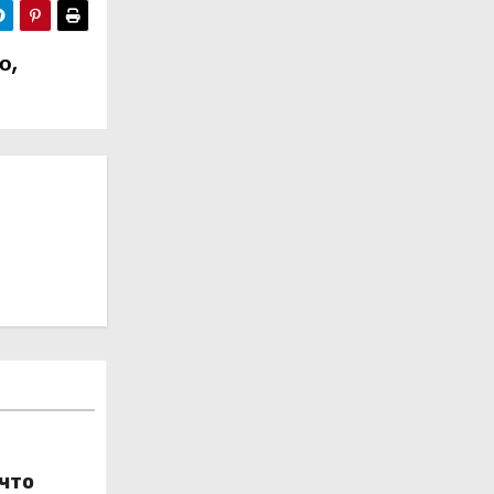
о,
 что