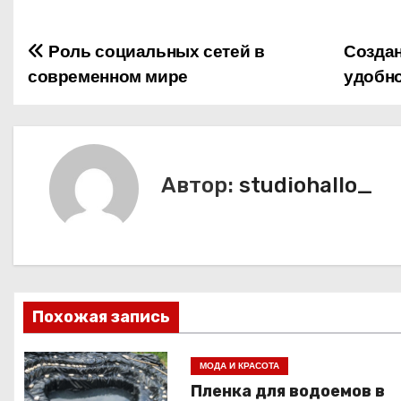
Роль социальных сетей в
Создан
Н
современном мире
удобн
а
в
и
Автор:
studiohallo_
г
а
ц
и
Похожая запись
я
МОДА И КРАСОТА
п
Пленка для водоемов в