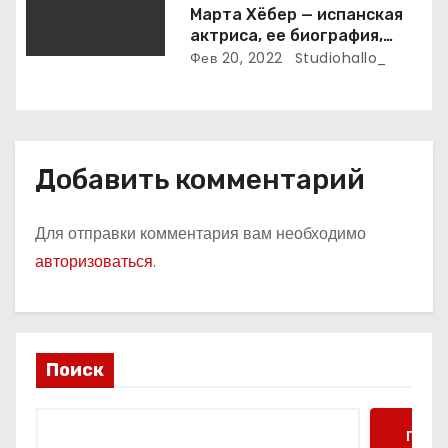
Марта Хёбер — испанская
актриса, ее биография,
фото и интересные факты,
Фев 20, 2022
Studiohallo_
которые вы точно не знали!
Добавить комментарий
Для отправки комментария вам необходимо
авторизоваться
.
Поиск
Поис