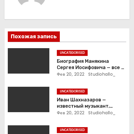
я
п
о
з
Похожая запись
а
UNCATEGORISED
п
Биография Манякина
Сергея Иосифовича — все о
и
ветеране футбола России!
Фев 20, 2022
Studiohallo_
с
UNCATEGORISED
я
Иван Шахназаров —
известный музыкант,
м
композитор и продюсер —
Фев 20, 2022
Studiohallo_
биография, карьера и
впечатляющие достижения
UNCATEGORISED