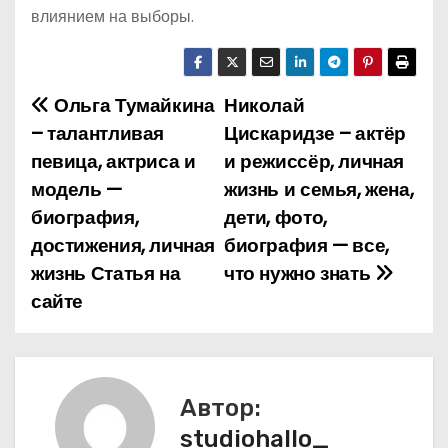
влиянием на выборы.
Ольга Тумайкина
Николай
Н
– талантливая
Цискаридзе – актёр
а
певица, актриса и
и режиссёр, личная
модель —
жизнь и семья, жена,
в
биография,
дети, фото,
и
достижения, личная
биография — все,
жизнь Статья на
что нужно знать
г
сайте
а
ц
и
Автор:
studiohallo_