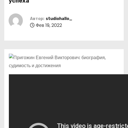
успеха
о
м
Автор:
studiohallo_
у
Фев 19, 2022