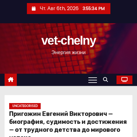
П
Чт. Авг 6th, 2026
3:55:35 PM
е
р
е
vet-chelny
й
т
Энергия жизни
и
к
с
о
д
е
р
UNCATEGORISED
Пригожин Евгений Викторович —
ж
биография, судимость и достижения
и
— от трудного детства до мирового
м