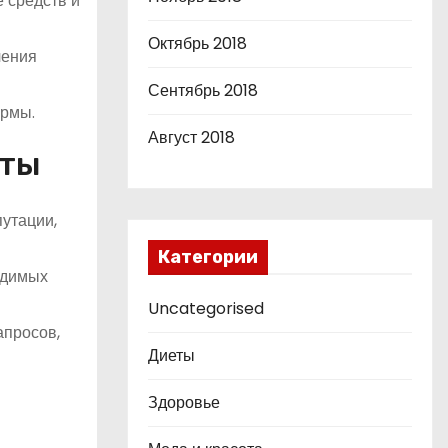
 средств и
Октябрь 2018
чения
Сентябрь 2018
ормы.
Август 2018
юты
утации,
Категории
одимых
Uncategorised
апросов,
Диеты
Здоровье