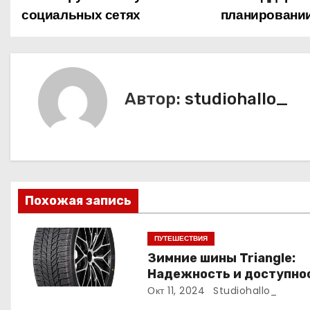
Н
социальных сетях
планировани
а
в
и
Автор:
studiohallo_
г
а
ц
и
Похожая запись
я
ПУТЕШЕСТВИЯ
п
Зимние шины Triangle:
Надежность и доступно
о
для зимних дорог
Окт 11, 2024
Studiohallo_