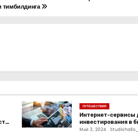
и тимбилдинга
ПУТЕШЕСТВИЯ
Интернет-сервисы 
сть
инвестирования в б
финансирования
Май 3, 2024
Studiohallo
организаций