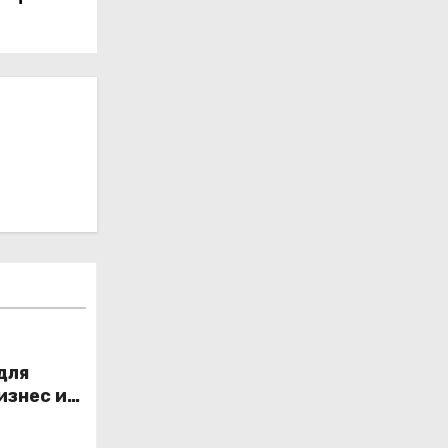
для
изнес и
_