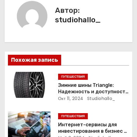
а
Автор:
ц
studiohallo_
и
я
п
Похожая запись
о
з
ПУТЕШЕСТВИЯ
Зимние шины Triangle:
а
Надежность и доступность
для зимних дорог
Окт 11, 2024
Studiohallo_
п
и
ПУТЕШЕСТВИЯ
Интернет-сервисы для
с
инвестирования в бизнес и