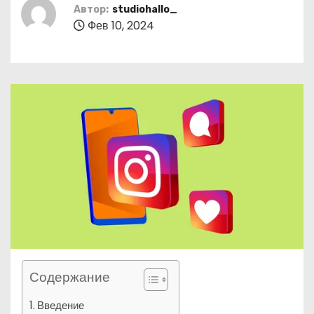
о
Автор:
studiohallo_
Фев 10, 2024
м
у
Содержание
Введение