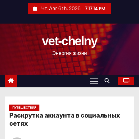
П
Чт. Авг 6th, 2026
7:17:15 PM
е
р
е
vet-chelny
й
т
Энергия жизни
и
к
с
о
д
е
р
ПУТЕШЕСТВИЯ
Раскрутка аккаунта в социальных
ж
сетях
и
м