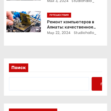
финансирования
Май 3, 2024
Studiohallo_
я
организаций
м
ПУТЕШЕСТВИЯ
Ремонт компьютеров в
Алматы: качественное
обслуживание и надежные
Мар 22, 2024
Studiohallo_
специалисты
Поиск
Поис