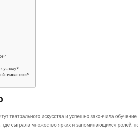
ре?
 к успеху?
ной гимнастики?
о
итут театрального искусства и успешно закончила обучение
е, где сыграла множество ярких и запоминающихся ролей, п