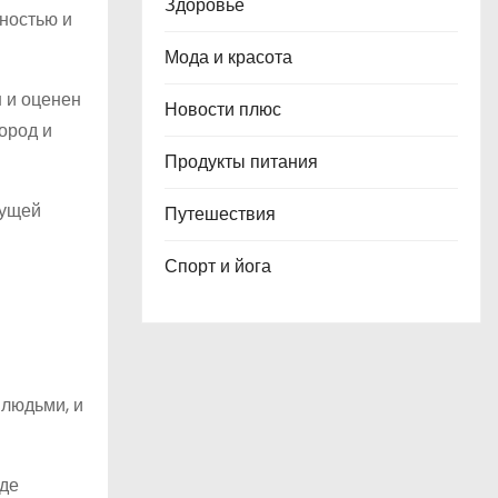
Здоровье
ьностью и
Мода и красота
н и оценен
Новости плюс
ород и
Продукты питания
дущей
Путешествия
Спорт и йога
людьми, и
где