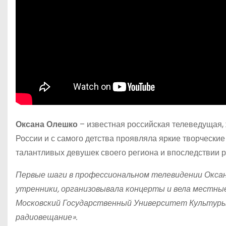
Оксана Олешко
– известная российская телеведущая, 
России и с самого детства проявляла яркие творчески
талантливых девушек своего региона и впоследствии 
Первые шаги в профессиональном телевидении Оксан
утренники, организовывала концерты и вела местные
Московский Государственный Университет Культуры и
радиовещание».