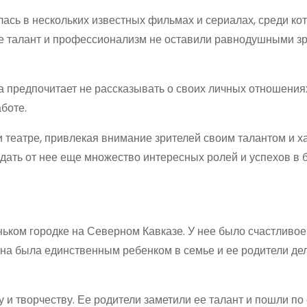
лась в нескольких известных фильмах и сериалах, среди ко
. Ее талант и профессионализм не оставили равнодушными зр
а предпочитает не рассказывать о своих личных отношения
аботе.
и театре, привлекая внимание зрителей своим талантом и х
идать от нее еще множество интересных ролей и успехов в 
ьком городке на Северном Кавказе. У нее было счастливое 
ана была единственным ребенком в семье и ее родители де
у и творчеству. Ее родители заметили ее талант и пошли по