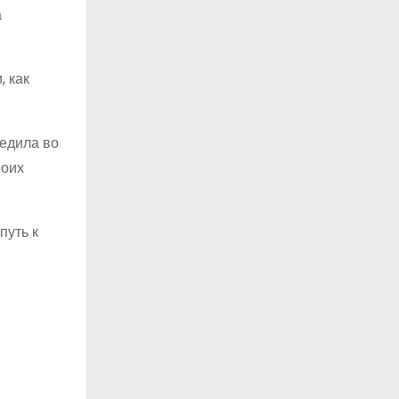
а
, как
бедила во
воих
путь к