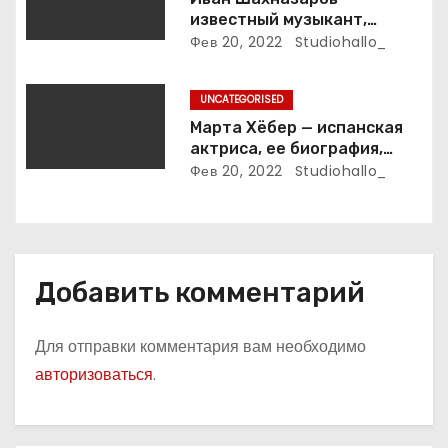
я
известный музыкант,
м
композитор и продюсер —
Фев 20, 2022
Studiohallo_
биография, карьера и
впечатляющие достижения
UNCATEGORISED
Марта Хёбер — испанская
актриса, ее биография,
фото и интересные факты,
Фев 20, 2022
Studiohallo_
которые вы точно не знали!
Добавить комментарий
Для отправки комментария вам необходимо
авторизоваться
.