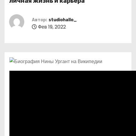
личная жизнь и карьера
о
м
Автор:
studiohallo_
у
Фев 19, 2022