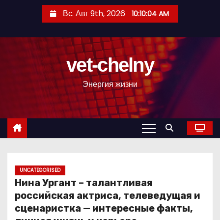
П
Вс. Авг 9th, 2026
10:10:05 AM
е
р
е
vet-chelny
й
т
Энергия жизни
и
к
с
о
д
е
р
UNCATEGORISED
Нина Ургант – талантливая
ж
российская актриса, телеведущая и
и
сценаристка — интересные факты,
м