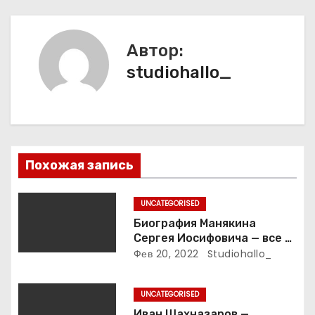
ц
и
Автор:
studiohallo_
я
п
о
з
Похожая запись
а
UNCATEGORISED
п
Биография Манякина
Сергея Иосифовича — все о
и
ветеране футбола России!
Фев 20, 2022
Studiohallo_
с
UNCATEGORISED
Иван Шахназаров —