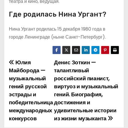
театра и кино, ведущая.
Где родилась Нина Ургант?
Нина Ургант родилась 15 декабря 1980 года в
городе Ленинграде (ныне Санкт-Петербург).
Юлия
Денис Зоткин —
Н
Майборода —
талантливый
а
музыкальный
российский пианист,
гений русской
виртуоз и музыкальный
в
эстрады и
гений. Биография,
и
победительница
достижения и
международных
удивительные истории
г
конкурсов
из жизни музыканта
а