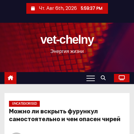
П
Чт. Авг 6th, 2026
5:59:38 PM
е
р
е
vet-chelny
й
т
Энергия жизни
и
к
с
о
д
е
р
UNCATEGORISED
Можно ли вскрыть фурункул
ж
самостоятельно и чем опасен чирей
и
м