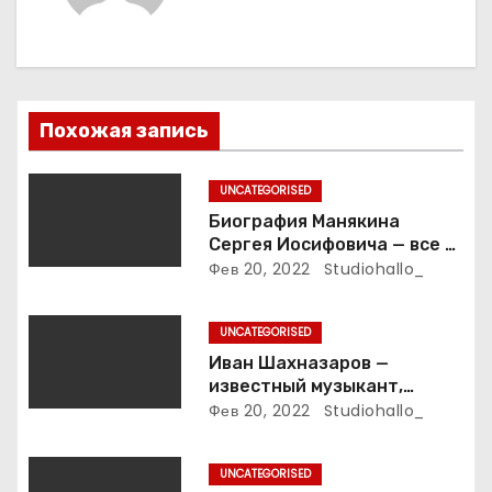
о
з
а
Похожая запись
п
UNCATEGORISED
и
Биография Манякина
Сергея Иосифовича — все о
с
ветеране футбола России!
Фев 20, 2022
Studiohallo_
я
UNCATEGORISED
м
Иван Шахназаров —
известный музыкант,
композитор и продюсер —
Фев 20, 2022
Studiohallo_
биография, карьера и
впечатляющие достижения
UNCATEGORISED