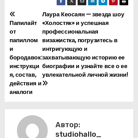
Лаура Кеосаян — звезда шоу
Н
Папилайт
«Холостяк» и успешная
а
от
профессиональная
папиллом
визажистка, погрузитесь в
в
и
интригующую и
и
бородавок:
захватывающую историю ее
инструкци
биографии и узнайте все о ее
г
я, состав,
увлекательной личной жизни!
а
действия и
аналоги
ц
и
я
Автор:
п
studiohallo_