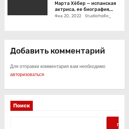
Марта Хёбер — испанская
актриса, ее биография,
фото и интересные факты,
Фев 20, 2022
Studiohallo_
которые вы точно не знали!
Добавить комментарий
Для отправки комментария вам необходимо
авторизоваться
.
Поиск
Поис