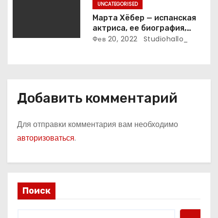
UNCATEGORISED
Марта Хёбер — испанская
актриса, ее биография,
фото и интересные факты,
Фев 20, 2022
Studiohallo_
которые вы точно не знали!
Добавить комментарий
Для отправки комментария вам необходимо
авторизоваться
.
Поиск