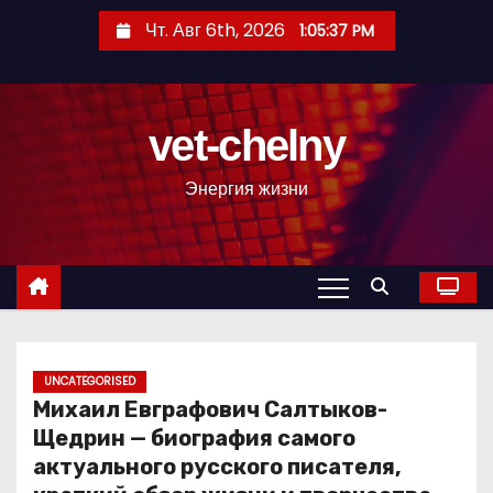
П
Чт. Авг 6th, 2026
1:05:38 PM
е
р
е
vet-chelny
й
т
Энергия жизни
и
к
с
о
д
е
р
UNCATEGORISED
Михаил Евграфович Салтыков-
ж
Щедрин — биография самого
и
актуального русского писателя,
м