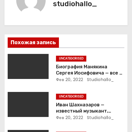
studiohallo_
п
о
з
Похожая запись
а
п
UNCATEGORISED
Биография Манякина
и
Сергея Иосифовича — все о
ветеране футбола России!
Фев 20, 2022
Studiohallo_
с
я
UNCATEGORISED
Иван Шахназаров —
м
известный музыкант,
композитор и продюсер —
Фев 20, 2022
Studiohallo_
биография, карьера и
впечатляющие достижения