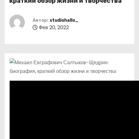
краткий обзор жизни и творчества
о
м
Автор:
studiohallo_
у
Фев 20, 2022