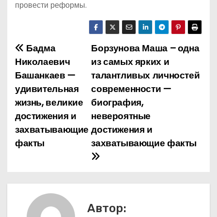
провести реформы.
Бадма
Борзунова Маша – одна
Н
Николаевич
из самых ярких и
а
Башанкаев —
талантливых личностей
удивительная
современности —
в
жизнь, великие
биография,
и
достижения и
невероятные
захватывающие
достижения и
г
факты
захватывающие факты
а
ц
и
Автор:
я