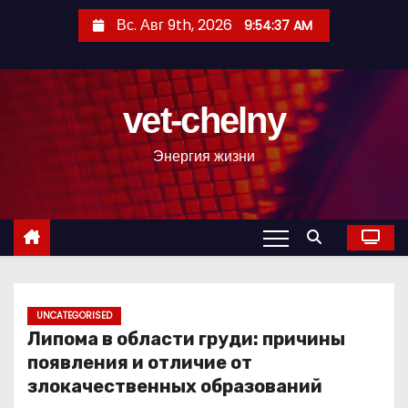
П
Вс. Авг 9th, 2026
9:54:38 AM
е
р
е
vet-chelny
й
т
Энергия жизни
и
к
с
о
д
е
р
UNCATEGORISED
Липома в области груди: причины
ж
появления и отличие от
и
злокачественных образований
м