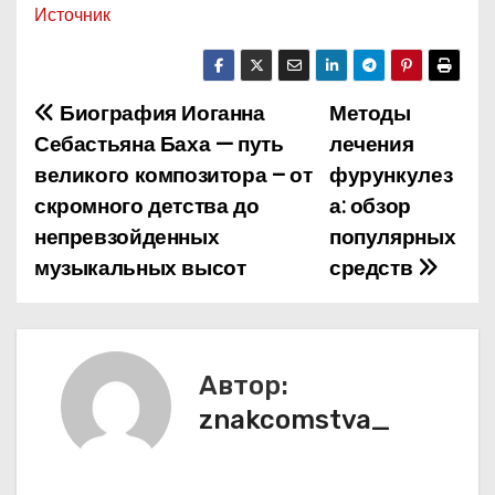
Источник
Биография Иоганна
Методы
Н
Себастьяна Баха — путь
лечения
а
великого композитора – от
фурункулез
скромного детства до
а: обзор
в
непревзойденных
популярных
и
музыкальных высот
средств
г
а
Автор:
ц
znakcomstva_
и
я