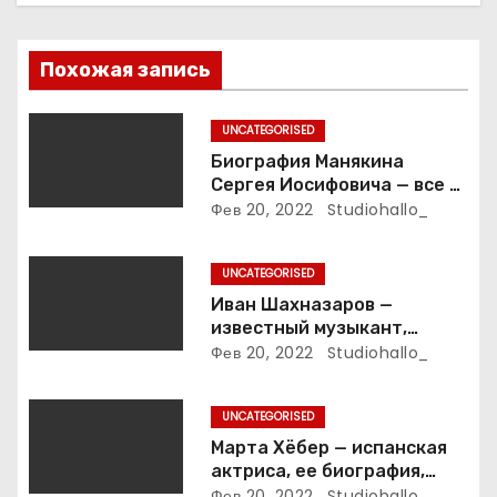
п
Похожая запись
о
з
UNCATEGORISED
Биография Манякина
а
Сергея Иосифовича — все о
ветеране футбола России!
Фев 20, 2022
Studiohallo_
п
и
UNCATEGORISED
Иван Шахназаров —
с
известный музыкант,
композитор и продюсер —
Фев 20, 2022
Studiohallo_
я
биография, карьера и
впечатляющие достижения
м
UNCATEGORISED
Марта Хёбер — испанская
актриса, ее биография,
фото и интересные факты,
Фев 20, 2022
Studiohallo_