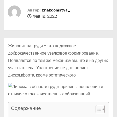
о
м
Автор:
znakcomstva_
Фев 18, 2022
у
Жировик на груди – это подкожное
доброкачественное узелковое формирование.
Появляется по тем же механизмам, что и на других
участках тела. Уплотнение не доставляет
дискомфорта, кроме эстетического.
Содержание