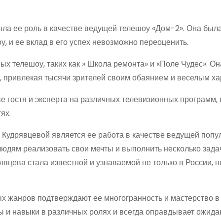
ла ее роль в качестве ведущей телешоу «Дом-2». Она была
, и ее вклад в его успех невозможно переоценить.
х телешоу, таких как » Школа ремонта» и «Поле Чудес». Он
, привлекая тысячи зрителей своим обаянием и веселым ха
ве гостя и эксперта на различных телевизионных программ, 
ях.
 Кудрявцевой является ее работа в качестве ведущей попу
 людям реализовать свои мечты и выполнить несколько зада
вцева стала известной и узнаваемой не только в России, но
ых жанров подтверждают ее многогранность и мастерство в
ы и навыки в различных ролях и всегда оправдывает ожида