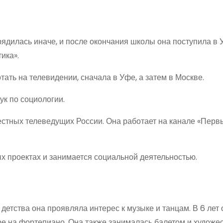
орядилась иначе, и после окончания школы она поступила в
ика».
ать на телевидении, сначала в Уфе, а затем в Москве.
ук по социологии.
естных телеведущих России. Она работает на канале «Перв
ых проектах и занимается социальной деятельностью.
 детства она проявляла интерес к музыке и танцам. В 6 лет 
гре на фортепиано. Она также занималась балетом и художе