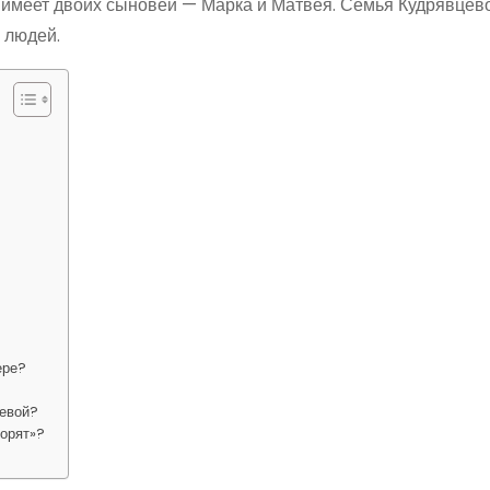
и имеет двоих сыновей — Марка и Матвея. Семья Кудрявцев
 людей.
ере?
цевой?
ворят»?