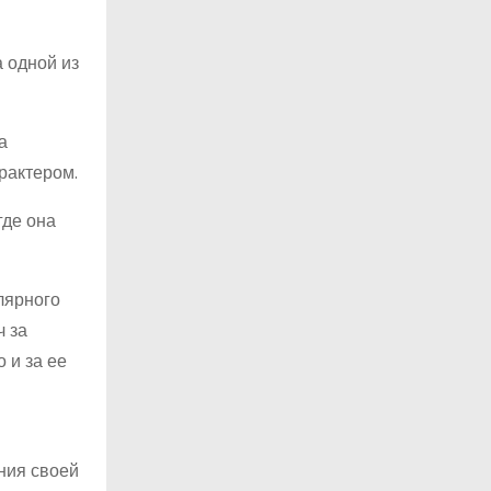
 одной из
а
рактером.
где она
лярного
ч за
 и за ее
ния своей