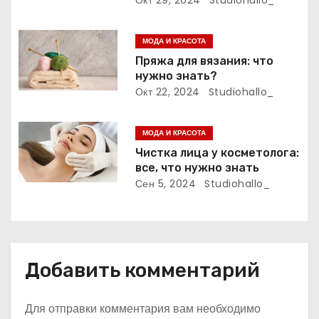
Окт 29, 2024
Studiohallo_
з
а
МОДА И КРАСОТА
Пряжа для вязания: что
п
нужно знать?
Окт 22, 2024
Studiohallo_
и
с
МОДА И КРАСОТА
Чистка лица у косметолога:
я
все, что нужно знать
Сен 5, 2024
Studiohallo_
м
Добавить комментарий
Для отправки комментария вам необходимо