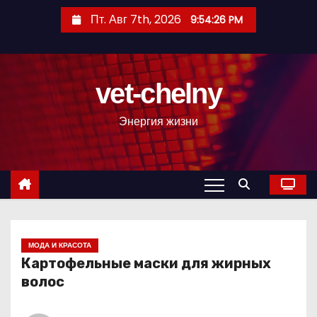
П
Пт. Авг 7th, 2026
9:54:27 PM
е
р
е
vet-chelny
й
т
Энергия жизни
и
к
с
о
д
е
р
МОДА И КРАСОТА
Картофельные маски для жирных
ж
волос
и
м