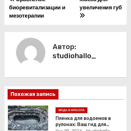
Н
биоревитализации и
увеличения губ
а
мезотерапии
в
и
Автор:
г
studiohallo_
а
ц
и
Похожая запись
я
п
МОДА И КРАСОТА
Пленка для водоемов в
о
рулонах: Ваш гид для
выбора и применения