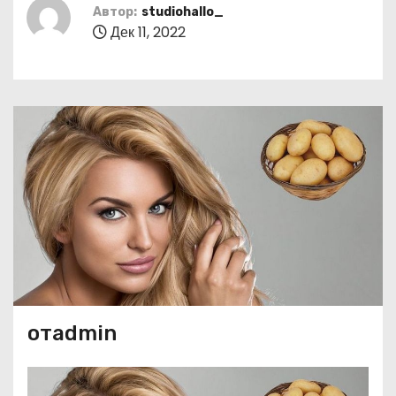
о
Автор:
studiohallo_
Дек 11, 2022
м
у
отadmin