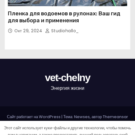
Пленка для водоемов в рулонах: Ваш гид
для выбора и применения
Окт 29, 2024
Studiohallo_
vet-chelny
Энергия жизни
Сайт работает на WordPress
|
Тема: Newses, автор
Themeansar
Этот сайт использует куки-файлы и другие технологии, чтобы помочь
Home
Sample Page
Авторам и правообладателям
вам в навигации, а также предоставить лучший пользовательский