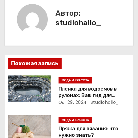
в
и
Автор:
studiohallo_
г
а
ц
и
Похожая запись
я
МОДА И КРАСОТА
п
Пленка для водоемов в
рулонах: Ваш гид для
о
выбора и применения
Окт 29, 2024
Studiohallo_
з
МОДА И КРАСОТА
а
Пряжа для вязания: что
нужно знать?