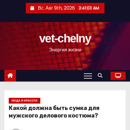
П
Вс. Авг 9th, 2026
3:41:04 AM
е
р
е
vet-chelny
й
т
Энергия жизни
и
к
с
о
д
е
р
МОДА И КРАСОТА
Какой должна быть сумка для
ж
мужского делового костюма?
и
м