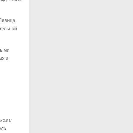
 Певица
тельной
выми
ых и
ков и
али