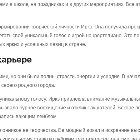
ми в школе, на праздниках и в других мероприятиях. Все э
ормировании творческой личности Иркэ. Она получила прек
тать свой уникальный голос с игрой на фортепиано. Это по
ых ярких и успешных певиц в стране.
карьере
и, но они были полны страсти, энергии и усердия. В начал
своего родного города.
уникальному голосу, Иркэ привлекла внимание музыкальны
вызвало бурное восхищение и отклик слушателей. Вскоре по
козаписывающим лейблом.
онников ее творчества. Ее мощный вокал и искренние вы
 уникальному стилю и глубоким текстам песен, она смогла 