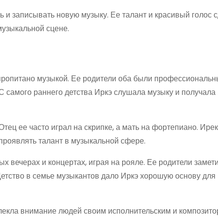
 и записывать новую музыку. Ее талант и красивый голос 
музыкальной сцене.
о пропитано музыкой. Ее родители оба были профессиональ
 С самого раннего детства Иркэ слушала музыку и получала
тец ее часто играл на скрипке, а мать на фортепиано. Ирек
 проявлять талант в музыкальной сфере.
ых вечерах и концертах, играя на рояле. Ее родители замет
 Детство в семье музыкантов дало Иркэ хорошую основу для
лекла внимание людей своим исполнительским и композито