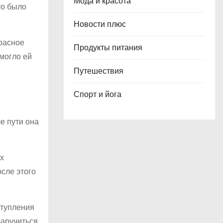
Мода и красота
то было
Новости плюс
расное
Продукты питания
могло ей
Путешествия
Спорт и йога
е пути она
х
сле этого
ступления
заручиться