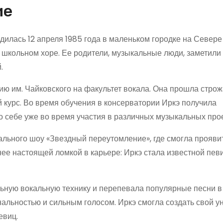
ие
лась 12 апреля 1985 года в маленьком городке на Севере
в школьном хоре. Ее родители, музыкальные люди, заметили
.
ию им. Чайковского на факультет вокала. Она прошла стро
 курс. Во время обучения в консерватории Иркэ получила
 себе уже во время участия в различных музыкальных прое
ального шоу «Звездный переутомление», где смогла прояви
нее настоящей ломкой в карьере: Иркэ стала известной пев
ьную вокальную технику и перепевала популярные песни в
альностью и сильным голосом. Иркэ смогла создать свой 
евиц.