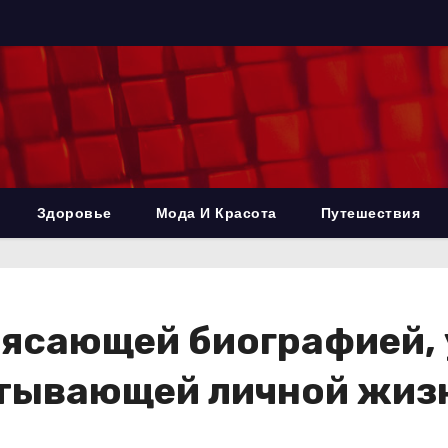
Здоровье
Мода И Красота
Путешествия
трясающей биографией,
атывающей личной жиз