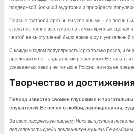
поддержкой большой аудитории и приобрести популярн
Первые гастроли Иркэ были успешными – ее песни был
стала постоянно выступать на самых крупных сценах и
чертой ее выступлений было яркое шоу и уникальный з
С каждым годом популярность Иркэ только росла, и он
проектами и нестандартными решениями. Ее талант и 
узнаваемых певиц не только в России, но и за ее преде
Творчество и достижени
Певица известна своими глубокими и трогательн
слушателей. Ее песни о любви, разочаровании, суд
За свою творческую карьеру Иркэ выпустила несколь
популярность среди поклонников музыки. Ее альбомы