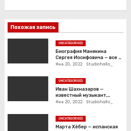
я
п
Похожая запись
о
з
UNCATEGORISED
Биография Манякина
а
Сергея Иосифовича — все о
ветеране футбола России!
Фев 20, 2022
Studiohallo_
п
и
UNCATEGORISED
Иван Шахназаров —
с
известный музыкант,
композитор и продюсер —
Фев 20, 2022
Studiohallo_
я
биография, карьера и
впечатляющие достижения
м
UNCATEGORISED
Марта Хёбер — испанская