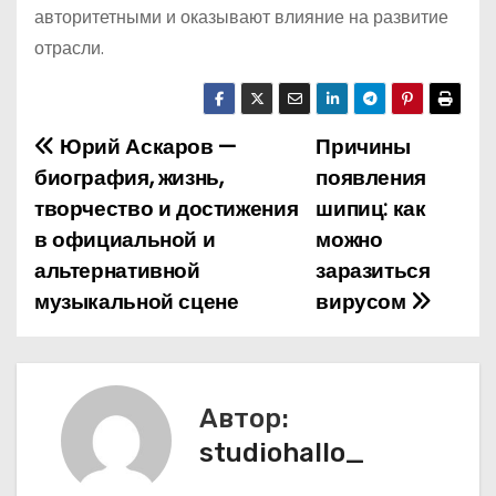
авторитетными и оказывают влияние на развитие
отрасли.
Юрий Аскаров —
Причины
Н
биография, жизнь,
появления
а
творчество и достижения
шипиц: как
в официальной и
можно
в
альтернативной
заразиться
и
музыкальной сцене
вирусом
г
а
Автор:
ц
studiohallo_
и