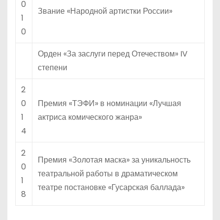
0
Звание «Народной артистки России»
1
0
Орден «За заслуги перед Отечеством» IV
степени
2
0
Премия «ТЭФИ» в номинации «Лучшая
1
актриса комического жанра»
4
2
Премия «Золотая маска» за уникальность
0
театральной работы в драматическом
1
театре постановке «Гусарская баллада»
8