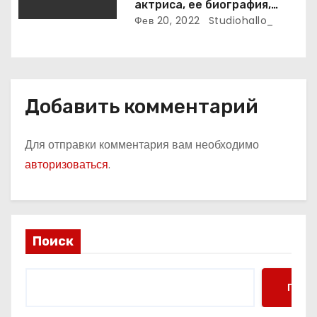
актриса, ее биография,
фото и интересные факты,
Фев 20, 2022
Studiohallo_
которые вы точно не знали!
Добавить комментарий
Для отправки комментария вам необходимо
авторизоваться
.
Поиск
Поис