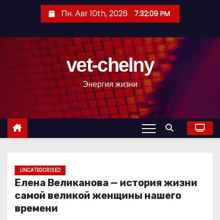
П
Пн. Авг 10th, 2026
7:32:10 PM
е
р
е
vet-chelny
й
т
Энергия жизни
и
к
с
о
д
е
р
UNCATEGORISED
Елена Великанова — история жизни
ж
самой великой женщины нашего
и
времени
м