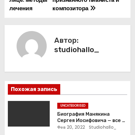
в
лечения
композитора
и
г
а
Автор:
studiohallo_
ц
и
я
п
Похожая запись
о
UNCATEGORISED
з
Биография Манякина
Сергея Иосифовича — все о
а
ветеране футбола России!
Фев 20, 2022
Studiohallo_