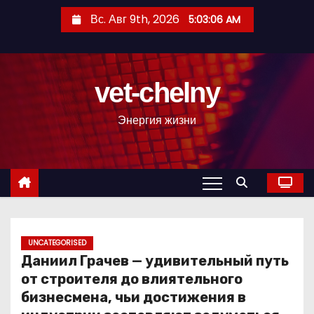
П
Вс. Авг 9th, 2026
5:03:07 AM
е
р
е
vet-chelny
й
т
Энергия жизни
и
к
с
о
д
е
р
UNCATEGORISED
Даниил Грачев — удивительный путь
ж
от строителя до влиятельного
и
бизнесмена, чьи достижения в
м