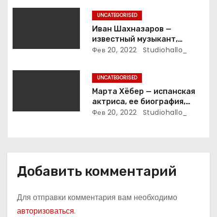
п
UNCATEGORISED
и
Иван Шахназаров —
известный музыкант,
с
композитор и продюсер —
Фев 20, 2022
Studiohallo_
биография, карьера и
я
впечатляющие достижения
UNCATEGORISED
м
Марта Хёбер — испанская
актриса, ее биография,
фото и интересные факты,
Фев 20, 2022
Studiohallo_
которые вы точно не знали!
Добавить комментарий
Для отправки комментария вам необходимо
авторизоваться
.