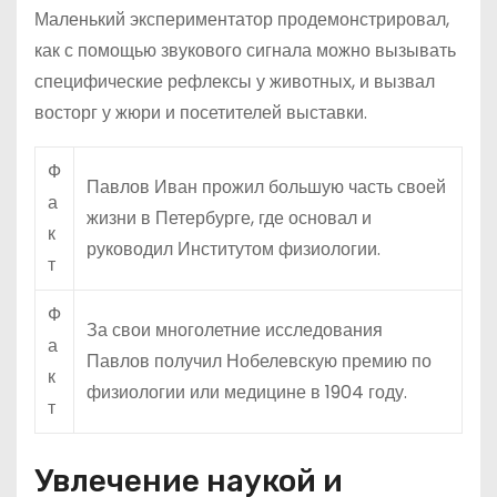
Маленький экспериментатор продемонстрировал,
как с помощью звукового сигнала можно вызывать
специфические рефлексы у животных, и вызвал
восторг у жюри и посетителей выставки.
Ф
Павлов Иван прожил большую часть своей
а
жизни в Петербурге, где основал и
к
руководил Институтом физиологии.
т
Ф
За свои многолетние исследования
а
Павлов получил Нобелевскую премию по
к
физиологии или медицине в 1904 году.
т
Увлечение наукой и