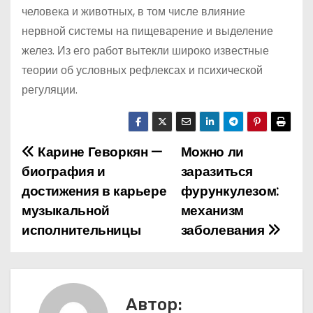
человека и животных, в том числе влияние
нервной системы на пищеварение и выделение
желез. Из его работ вытекли широко известные
теории об условных рефлексах и психической
регуляции.
Карине Геворкян —
Можно ли
Н
биография и
заразиться
а
достижения в карьере
фурункулезом:
музыкальной
механизм
в
исполнительницы
заболевания
и
г
а
Автор: