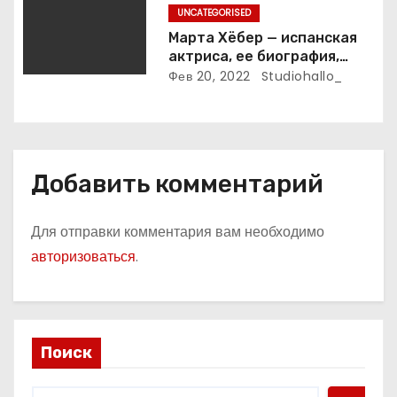
я
UNCATEGORISED
м
Марта Хёбер — испанская
актриса, ее биография,
фото и интересные факты,
Фев 20, 2022
Studiohallo_
которые вы точно не знали!
Добавить комментарий
Для отправки комментария вам необходимо
авторизоваться
.
Поиск