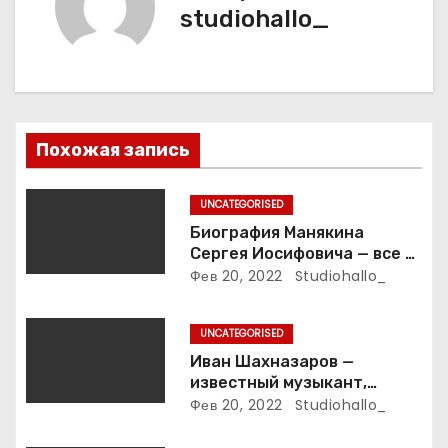
studiohallo_
ц
и
я
п
Похожая запись
о
UNCATEGORISED
з
Биография Манякина
Сергея Иосифовича — все о
а
ветеране футбола России!
Фев 20, 2022
Studiohallo_
п
UNCATEGORISED
и
Иван Шахназаров —
известный музыкант,
с
композитор и продюсер —
Фев 20, 2022
Studiohallo_
биография, карьера и
впечатляющие достижения