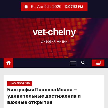
П
Вс. Авг 9th, 2026
12:07:54 PM
е
р
е
vet-chelny
й
т
Энергия жизни
и
к
с
о
д
е
р
UNCATEGORISED
Биография Павлова Ивана —
ж
удивительные достижения и
и
важные открытия
м