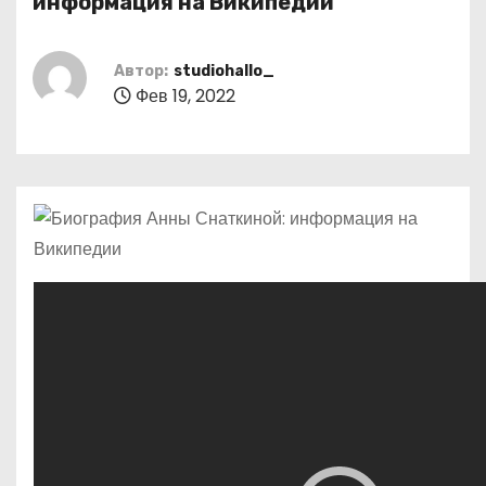
информация на Википедии
о
м
Автор:
studiohallo_
у
Фев 19, 2022