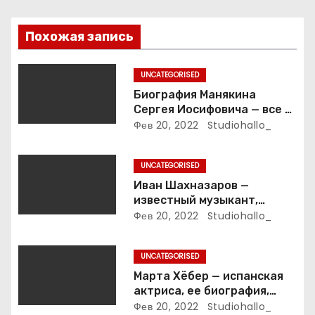
я
п
Похожая запись
о
UNCATEGORISED
з
Биография Манякина
Сергея Иосифовича — все о
а
ветеране футбола России!
Фев 20, 2022
Studiohallo_
п
UNCATEGORISED
и
Иван Шахназаров —
известный музыкант,
с
композитор и продюсер —
Фев 20, 2022
Studiohallo_
биография, карьера и
я
впечатляющие достижения
UNCATEGORISED
м
Марта Хёбер — испанская
актриса, ее биография,
фото и интересные факты,
Фев 20, 2022
Studiohallo_