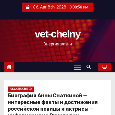
П
Сб. Авг 8th, 2026
3:08:51 PM
е
р
е
vet-chelny
й
т
Энергия жизни
и
к
с
о
д
е
р
UNCATEGORISED
Биография Анны Снаткиной —
ж
интересные факты и достижения
и
российской певицы и актрисы —
м