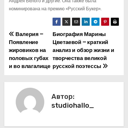
Андрея Белого и другие. Она также была
номинирована на премию «Русский Букер».
Валерия –
Биография Марины
Н
Появление
Цветаевой – краткий
а
жировиков на
анализ и обзор жизни и
половых губах
творчества великой
в
и во влагалище
русской поэтессы
и
г
а
Автор:
studiohallo_
ц
и