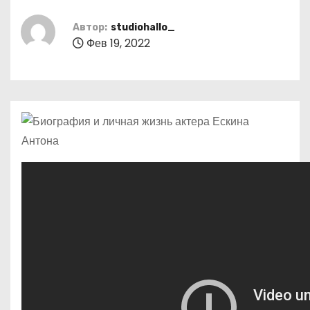
о
м
Автор:
studiohallo_
Фев 19, 2022
у