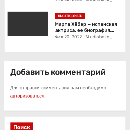
с
биография, карьера и
я
впечатляющие достижения
UNCATEGORISED
м
Марта Хёбер — испанская
актриса, ее биография,
фото и интересные факты,
Фев 20, 2022
Studiohallo_
которые вы точно не знали!
Добавить комментарий
Для отправки комментария вам необходимо
авторизоваться
.
Поиск