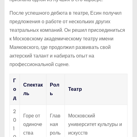
После успешного дебюта в театре, Есин получил
предложения о работе от нескольких других
театральных компаний. Он решил присоединиться
к Московскому академическому театру имени
Маяковского, где продолжил развивать свой
актерский талант и набирать опыт на
профессиональной сцене.
Г
Спектак
Рол
о
Театр
ль
ь
д
2
Горе от
Глав
Московский
0
одиноче
ная
университет культуры и
1
ства
роль
искусств