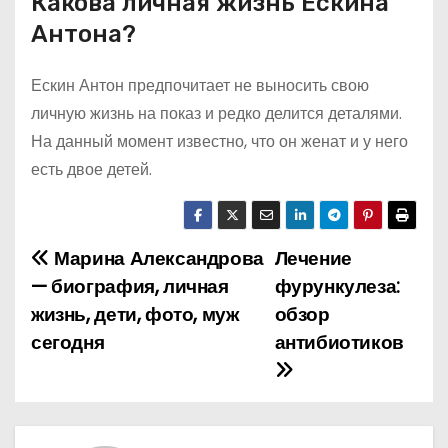
Какова личная жизнь Ескина
Антона?
Ескин Антон предпочитает не выносить свою
личную жизнь на показ и редко делится деталями.
На данный момент известно, что он женат и у него
есть двое детей.
Марина Александрова
Лечение
Н
— биография, личная
фурункулеза:
а
жизнь, дети, фото, муж
обзор
сегодня
антибиотиков
в
и
г