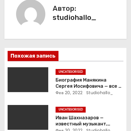
а
Автор:
studiohallo_
ц
и
я
п
Похожая запись
о
UNCATEGORISED
з
Биография Манякина
Сергея Иосифовича — все о
а
ветеране футбола России!
Фев 20, 2022
Studiohallo_
п
UNCATEGORISED
и
Иван Шахназаров —
известный музыкант,
композитор и продюсер —
Фев 20, 2022
Studiohallo_