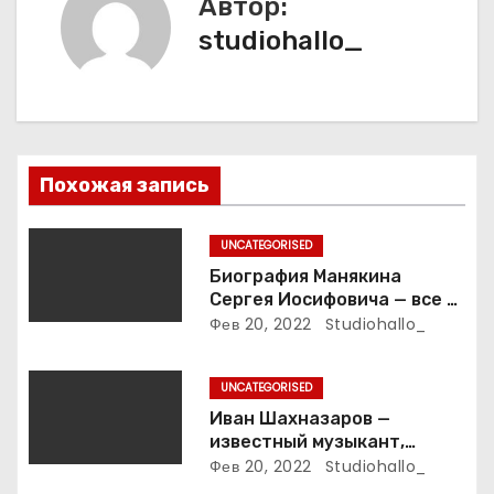
Автор:
п
studiohallo_
о
з
а
Похожая запись
п
UNCATEGORISED
и
Биография Манякина
Сергея Иосифовича — все о
с
ветеране футбола России!
Фев 20, 2022
Studiohallo_
я
UNCATEGORISED
м
Иван Шахназаров —
известный музыкант,
композитор и продюсер —
Фев 20, 2022
Studiohallo_
биография, карьера и