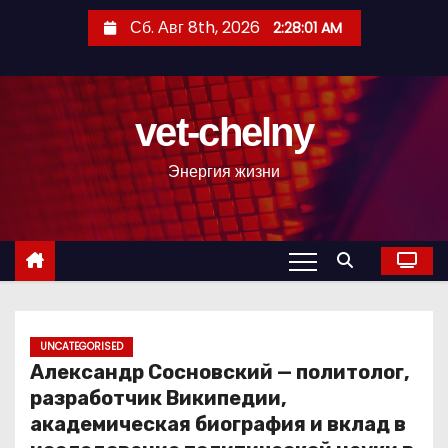
П
Сб. Авг 8th, 2026
2:28:02 AM
е
р
е
vet-chelny
й
т
Энергия жизни
и
к
с
о
д
е
р
UNCATEGORISED
Александр Сосновский — политолог,
ж
разработчик Википедии,
и
академическая биография и вклад в
м