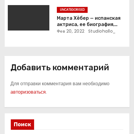
впечатляющие достижения
UNCATEGORISED
Марта Хёбер — испанская
актриса, ее биография,
фото и интересные факты,
Фев 20, 2022
Studiohallo_
которые вы точно не знали!
Добавить комментарий
Для отправки комментария вам необходимо
авторизоваться
.
Поиск