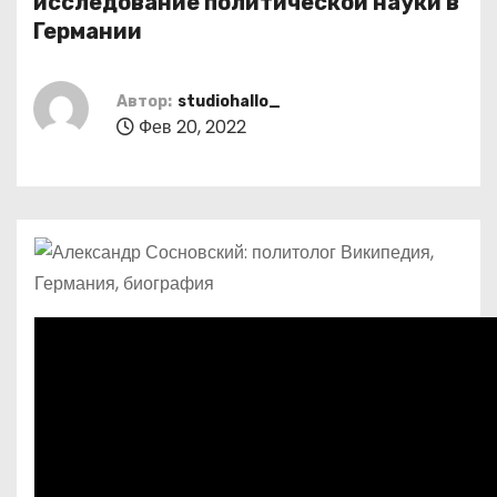
исследование политической науки в
о
Германии
м
у
Автор:
studiohallo_
Фев 20, 2022