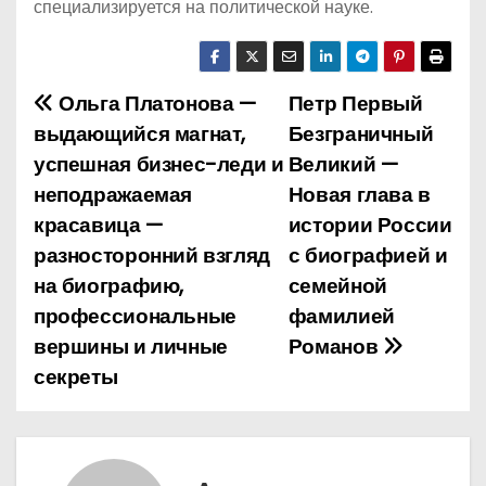
специализируется на политической науке.
Ольга Платонова —
Петр Первый
Н
выдающийся магнат,
Безграничный
а
успешная бизнес-леди и
Великий —
неподражаемая
Новая глава в
в
красавица —
истории России
и
разносторонний взгляд
с биографией и
на биографию,
семейной
г
профессиональные
фамилией
а
вершины и личные
Романов
секреты
ц
и
я