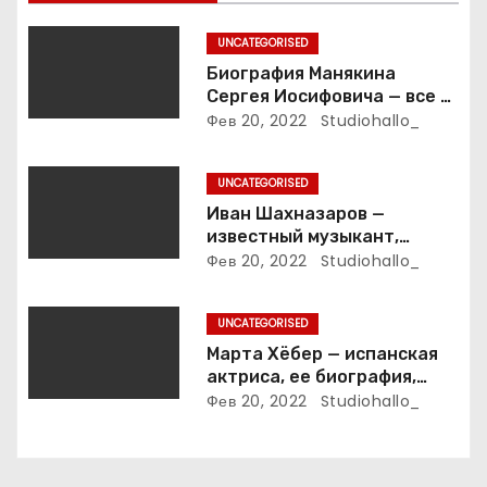
о
з
UNCATEGORISED
Биография Манякина
а
Сергея Иосифовича — все о
ветеране футбола России!
Фев 20, 2022
Studiohallo_
п
и
UNCATEGORISED
Иван Шахназаров —
с
известный музыкант,
композитор и продюсер —
Фев 20, 2022
Studiohallo_
я
биография, карьера и
впечатляющие достижения
м
UNCATEGORISED
Марта Хёбер — испанская
актриса, ее биография,
фото и интересные факты,
Фев 20, 2022
Studiohallo_
которые вы точно не знали!