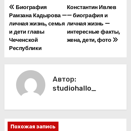
Биография
Константин Ивлев
Н
Рамзана Кадырова —
— биография и
а
личная жизнь, семья
личная жизнь —
и дети главы
интересные факты,
в
Чеченской
жена, дети, фото
и
Республики
г
а
Автор:
ц
studiohallo_
и
я
п
Похожая запись