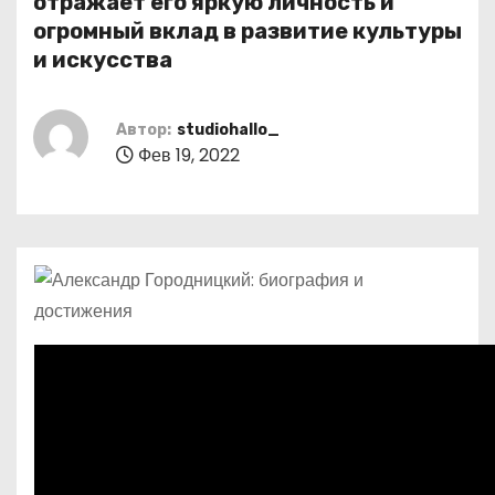
отражает его яркую личность и
о
огромный вклад в развитие культуры
м
и искусства
у
Автор:
studiohallo_
Фев 19, 2022