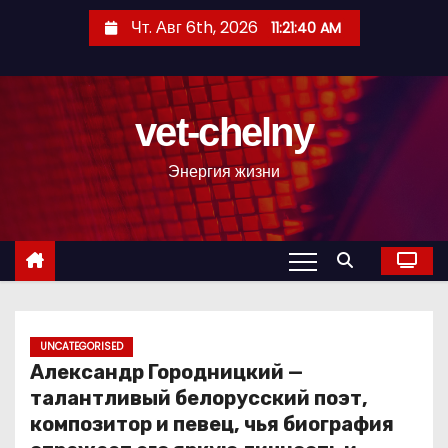
П
Чт. Авг 6th, 2026
11:21:41 AM
е
р
е
vet-chelny
й
т
Энергия жизни
и
к
с
о
д
е
р
UNCATEGORISED
Александр Городницкий —
ж
талантливый белорусский поэт,
и
композитор и певец, чья биография
м