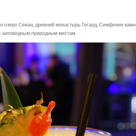
еро озеро Севан, древний монастырь Гегард, Симфония камн
по заповедным природным местам.