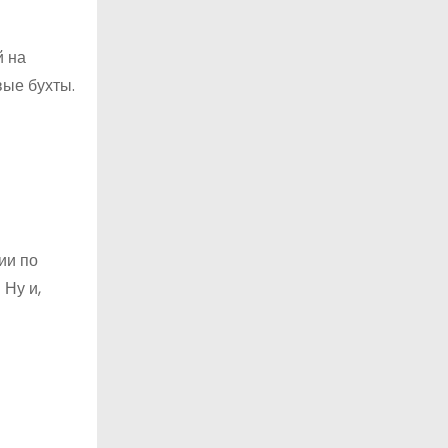
й на
вые бухты.
ии по
 Ну и,