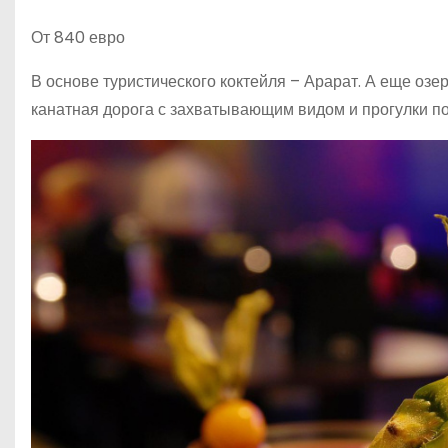
От 840 евро
В основе туристического коктейля – Арарат. А еще оз
канатная дорога с захватывающим видом и прогулки 