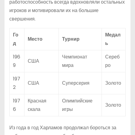
работоспособность всегда вдохновляли остальных
игроков и мотивировали их на большие
свершения.
Го
Медал
Место
Турнир
д
ь
196
Чемпионат
Сереб
США
9
мира
ро
197
США
Суперсерия
Золото
2
197
Красная
Олимпийские
Золото
6
скала
игры
Из года в год Харламов продолжал бороться за