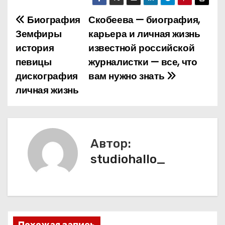
Биография
Скобеева — биография,
Н
Земфиры
карьера и личная жизнь
а
история
известной российской
певицы
журналистки — все, что
в
дискография
вам нужно знать
и
личная жизнь
г
а
Автор:
ц
studiohallo_
и
я
п