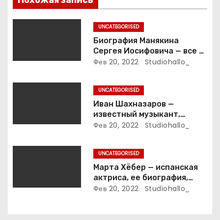
Похожая запись
о
з
UNCATEGORISED
Биография Манякина
а
Сергея Иосифовича — все о
ветеране футбола России!
Фев 20, 2022
Studiohallo_
п
и
UNCATEGORISED
Иван Шахназаров —
с
известный музыкант,
композитор и продюсер —
Фев 20, 2022
Studiohallo_
я
биография, карьера и
впечатляющие достижения
м
UNCATEGORISED
Марта Хёбер — испанская
актриса, ее биография,
фото и интересные факты,
Фев 20, 2022
Studiohallo_
которые вы точно не знали!