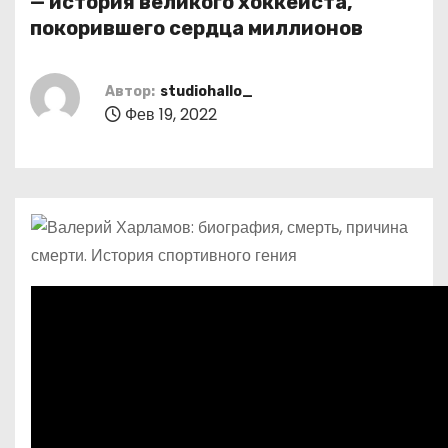
— история великого хоккеиста,
о
покорившего сердца миллионов
м
у
Автор:
studiohallo_
Фев 19, 2022