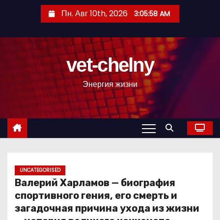
П
Пн. Авг 10th, 2026
3:05:59 AM
е
р
е
vet-chelny
й
т
Энергия жизни
и
к
с
о
д
е
р
UNCATEGORISED
Валерий Харламов — биография
ж
спортивного гения, его смерть и
и
загадочная причина ухода из жизни
м