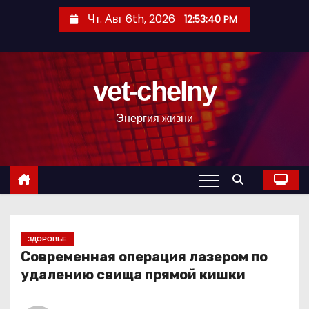
П
Чт. Авг 6th, 2026
12:53:41 PM
е
р
е
vet-chelny
й
т
Энергия жизни
и
к
с
о
д
е
р
ЗДОРОВЬЕ
Современная операция лазером по
ж
удалению свища прямой кишки
и
м