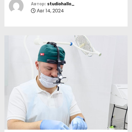
о
Автор:
studiohallo_
Авг 14, 2024
м
у