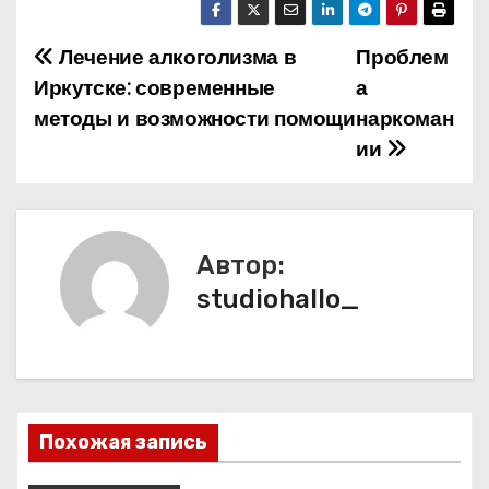
Лечение алкоголизма в
Проблем
Н
Иркутске: современные
а
а
методы и возможности помощи
наркоман
ии
в
и
г
Автор:
а
studiohallo_
ц
и
я
Похожая запись
п