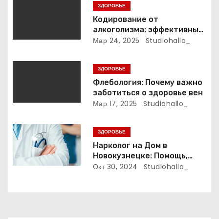
ЗДОРОВЬЕ
о
Кодирование от
алкоголизма: эффективные
з
методы и подходы
Мар 24, 2025
Studiohallo_
а
ЗДОРОВЬЕ
п
Флебология: Почему важно
заботиться о здоровье вен
и
Мар 17, 2025
Studiohallo_
с
ЗДОРОВЬЕ
я
Нарколог на Дом в
м
Новокузнецке: Помощь,
Которая Всегда Рядом
Окт 30, 2024
Studiohallo_