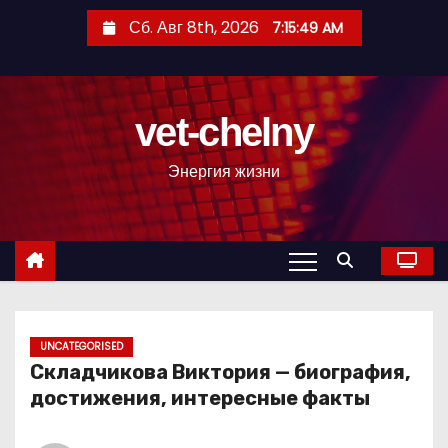
П
Сб. Авг 8th, 2026
7:15:50 AM
е
р
е
vet-chelny
й
т
Энергия жизни
и
к
с
о
д
е
р
UNCATEGORISED
Складчикова Виктория — биография,
ж
достижения, интересные факты
и
м