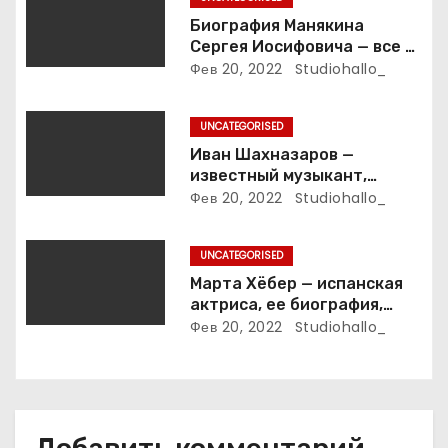
з
Биография Манякина
Сергея Иосифовича — все о
а
ветеране футбола России!
Фев 20, 2022
Studiohallo_
п
UNCATEGORISED
и
Иван Шахназаров —
известный музыкант,
с
композитор и продюсер —
Фев 20, 2022
Studiohallo_
биография, карьера и
я
впечатляющие достижения
UNCATEGORISED
м
Марта Хёбер — испанская
актриса, ее биография,
фото и интересные факты,
Фев 20, 2022
Studiohallo_
которые вы точно не знали!