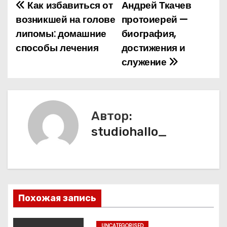
Как избавиться от
Андрей Ткачев
Н
возникшей на голове
протоиерей —
а
липомы: домашние
биография,
способы лечения
достижения и
в
служение
и
г
а
Автор:
studiohallo_
ц
и
я
п
Похожая запись
о
UNCATEGORISED