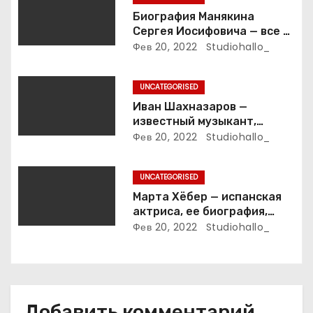
з
Биография Манякина
Сергея Иосифовича — все о
а
ветеране футбола России!
Фев 20, 2022
Studiohallo_
п
UNCATEGORISED
и
Иван Шахназаров —
известный музыкант,
с
композитор и продюсер —
Фев 20, 2022
Studiohallo_
биография, карьера и
я
впечатляющие достижения
UNCATEGORISED
м
Марта Хёбер — испанская
актриса, ее биография,
фото и интересные факты,
Фев 20, 2022
Studiohallo_
которые вы точно не знали!
Добавить комментарий