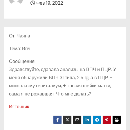
Фев 19, 2022
о
м
у
От: Чаяна
Тема: Впч
Сообщение:
Здравствуйте, сдавала анализы на ВПЧ и ПЦР. У
меня обнаружили ВПЧ 31 типа, 2.5 lg, а в ПЦР –
микоплазму гениталиум, + эрозия шейки матки,
сама я не рожавшая. Что мне делать?
Источник