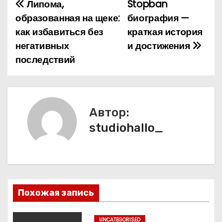
Липома,
Stopban
Н
образованная на щеке:
биография —
а
как избавиться без
краткая история
негативных
и достижения
в
последствий
и
г
а
Автор:
studiohallo_
ц
и
я
п
Похожая запись
о
UNCATEGORISED