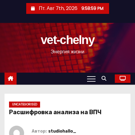
П
Пт. Авг 7th, 2026
9:58:59 PM
е
р
е
vet-chelny
й
т
Энергия жизни
и
к
с
о
д
е
р
UNCATEGORISED
Расшифровка анализа на ВПЧ
ж
и
м
Автор:
studiohallo_