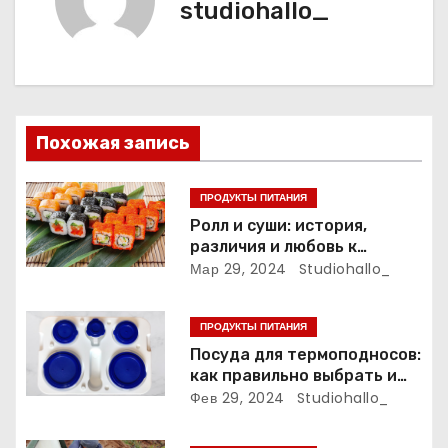
studiohallo_
г
а
ц
и
Похожая запись
я
ПРОДУКТЫ ПИТАНИЯ
п
Ролл и суши: история,
различия и любовь к
о
японской кухне
Мар 29, 2024
Studiohallo_
з
ПРОДУКТЫ ПИТАНИЯ
а
Посуда для термоподносов:
как правильно выбрать и
п
использовать
Фев 29, 2024
Studiohallo_
и