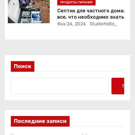
ПРОДУКТЫ ПИТАНИЯ
с
Септик для частного дома:
все, что необходимо знать
я
Фев 24, 2024
Studiohallo_
м
Поиск
Поис
Последние записи