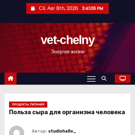
П
Сб. Авг 8th, 2026
3:41:07 PM
е
р
е
vet-chelny
й
т
Энергия жизни
и
к
с
о
д
е
р
ПРОДУКТЫ ПИТАНИЯ
Польза сыра для организма человека
ж
и
м
Автор:
studiohallo_