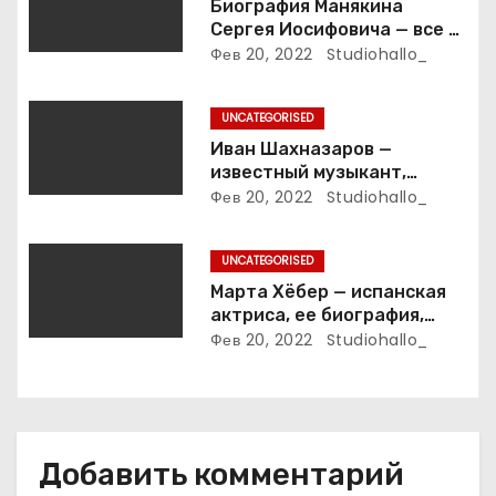
з
Биография Манякина
Сергея Иосифовича — все о
а
ветеране футбола России!
Фев 20, 2022
Studiohallo_
п
UNCATEGORISED
и
Иван Шахназаров —
известный музыкант,
с
композитор и продюсер —
Фев 20, 2022
Studiohallo_
биография, карьера и
я
впечатляющие достижения
UNCATEGORISED
м
Марта Хёбер — испанская
актриса, ее биография,
фото и интересные факты,
Фев 20, 2022
Studiohallo_
которые вы точно не знали!
Добавить комментарий