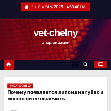
П
Чт. Авг 6th, 2026
4:39:50 PM
е
р
е
vet-chelny
й
т
Энергия жизни
и
к
с
о
д
е
р
UNCATEGORISED
Почему появляется липома на губах и
ж
можно ли ее вылечить
и
м