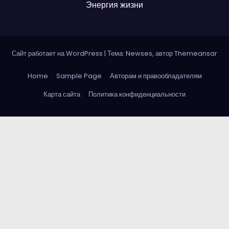
Энергия жизни
Сайт работает на WordPress
|
Тема: Newses, автор
Themeansar
Home
Sample Page
Авторам и правообладателям
Карта сайта
Политика конфиденциальности