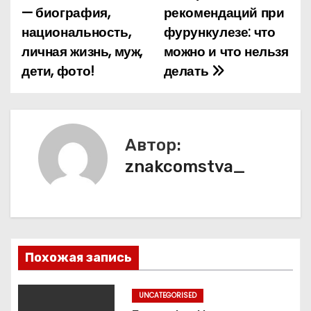
— биография,
рекомендаций при
а
национальность,
фурункулезе: что
личная жизнь, муж,
можно и что нельзя
в
дети, фото!
делать
и
г
а
Автор:
znakcomstva_
ц
и
я
п
Похожая запись
о
UNCATEGORISED