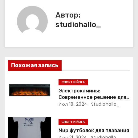
и
Автор:
г
studiohallo_
а
ц
и
Похожая запись
я
п
СПОРТ И ЙОГА
Электрокамины:
о
Современное решение для
уюта и тепла
Июл 18, 2024
Studiohallo_
з
а
СПОРТ И ЙОГА
Мир футболок для плавания
п
Июн 21, 2024
Studiohallo_