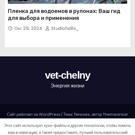
Пленка для водоемов в рулонах: Ваш гид
для выбора и применения
Окт 29, 2024
Studiohallo_
vet-chelny
Энергия жизни
Сайт работает на WordPress
|
Тема: Newses, автор
Themeansar
Этот сайт использует куки-файлы и другие технологии, чтобы помочь
Home
Sample Page
Авторам и правообладателям
вам в навигации, а также предоставить лучший пользовательский