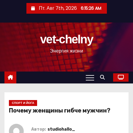
П
Пт. Авг 7th, 2026
6:15:27 AM
е
р
е
vet-chelny
й
т
Энергия жизни
и
к
с
о
д
е
р
СПОРТ И ЙОГА
Почему женщины гибче мужчин?
ж
и
м
Автор:
studiohallo_