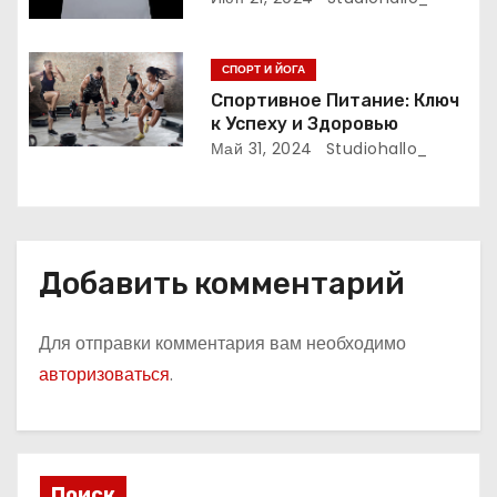
и
СПОРТ И ЙОГА
с
Спортивное Питание: Ключ
я
к Успеху и Здоровью
Май 31, 2024
Studiohallo_
м
Добавить комментарий
Для отправки комментария вам необходимо
авторизоваться
.
Поиск