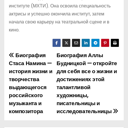
институте (МХТИ). Она освоила специальность
актрисы и успешно окончила институт, затем
начала свою карьеру на театральной сцене и в
кино.
Биография
Биография Аллы
Н
Стаса Намина —
Будницкой — откройте
а
история жизни и
для себя все о жизни и
творчества
достижениях этой
в
выдающегося
талантливой
и
российского
художницы,
музыканта и
писательницы и
г
композитора
исследовательницы
а