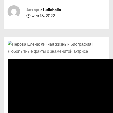
о
м
Автор:
studiohallo_
Фев 18, 2022
у