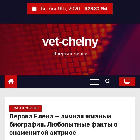
П
Вс. Авг 9th, 2026
11:28:31 PM
е
р
е
vet-chelny
й
т
Энергия жизни
и
к
с
о
д
е
р
UNCATEGORISED
Перова Елена — личная жизнь и
ж
биография. Любопытные факты о
и
знаменитой актрисе
м