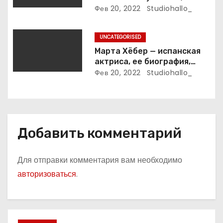
м
композитор и продюсер —
Фев 20, 2022
Studiohallo_
биография, карьера и
впечатляющие достижения
UNCATEGORISED
Марта Хёбер — испанская
актриса, ее биография,
фото и интересные факты,
Фев 20, 2022
Studiohallo_
которые вы точно не знали!
Добавить комментарий
Для отправки комментария вам необходимо
авторизоваться
.