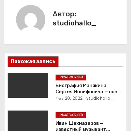
ц
и
Автор:
studiohallo_
я
п
о
з
Похожая запись
а
UNCATEGORISED
п
Биография Манякина
Сергея Иосифовича — все о
и
ветеране футбола России!
Фев 20, 2022
Studiohallo_
с
UNCATEGORISED
я
Иван Шахназаров —
известный музыкант,