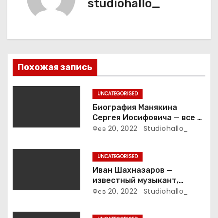
studiohallo_
ц
и
я
п
Похожая запись
о
UNCATEGORISED
з
Биография Манякина
Сергея Иосифовича — все о
а
ветеране футбола России!
Фев 20, 2022
Studiohallo_
п
UNCATEGORISED
и
Иван Шахназаров —
известный музыкант,
с
композитор и продюсер —
Фев 20, 2022
Studiohallo_
биография, карьера и
я
впечатляющие достижения