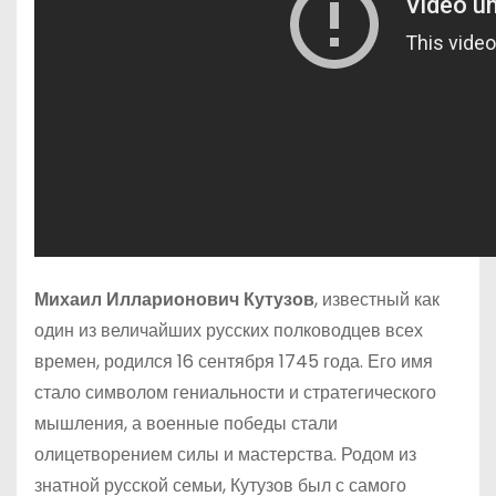
Михаил Илларионович Кутузов
, известный как
один из величайших русских полководцев всех
времен, родился 16 сентября 1745 года. Его имя
стало символом гениальности и стратегического
мышления, а военные победы стали
олицетворением силы и мастерства. Родом из
знатной русской семьи, Кутузов был с самого