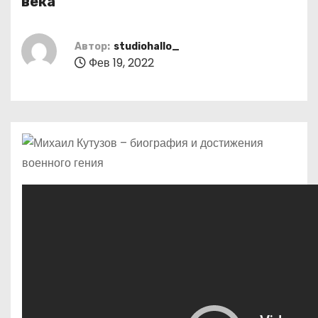
века
о
м
Автор:
studiohallo_
у
Фев 19, 2022