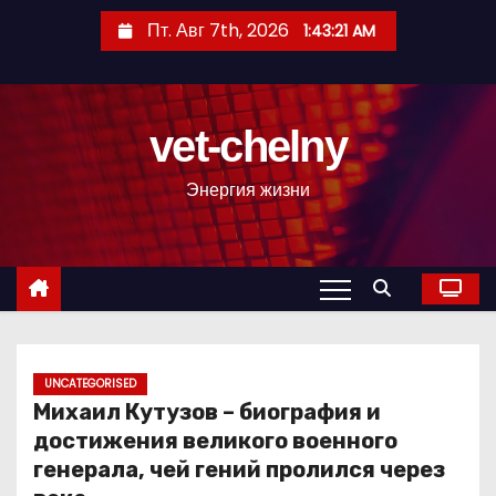
П
Пт. Авг 7th, 2026
1:43:22 AM
е
р
е
vet-chelny
й
т
Энергия жизни
и
к
с
о
д
е
р
UNCATEGORISED
Михаил Кутузов – биография и
ж
достижения великого военного
и
генерала, чей гений пролился через
м