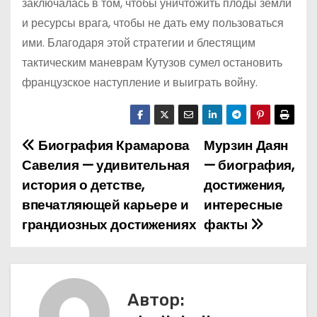
заключалась в том, чтобы уничтожить плоды земли
и ресурсы врага, чтобы не дать ему пользоваться
ими. Благодаря этой стратегии и блестящим
тактическим маневрам Кутузов сумел остановить
французское наступление и выиграть войну.
Биография Крамарова
Мурзин Даян
Н
Савелия — удивительная
— биография,
а
история о детстве,
достижения,
впечатляющей карьере и
интересные
в
грандиозных достижениях
факты
и
г
а
Автор: