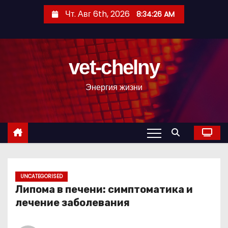
П
Чт. Авг 6th, 2026
8:34:27 AM
е
р
е
vet-chelny
й
т
Энергия жизни
и
к
с
о
д
е
р
UNCATEGORISED
Липома в печени: симптоматика и
ж
лечение заболевания
и
м