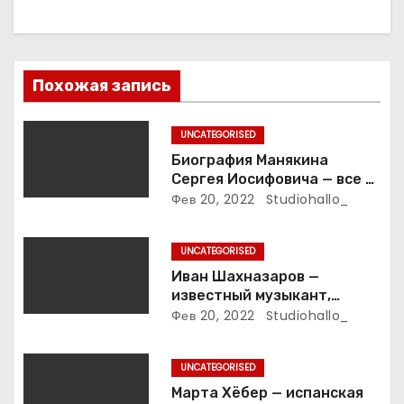
и
я
п
Похожая запись
о
UNCATEGORISED
з
Биография Манякина
Сергея Иосифовича — все о
а
ветеране футбола России!
Фев 20, 2022
Studiohallo_
п
UNCATEGORISED
и
Иван Шахназаров —
известный музыкант,
с
композитор и продюсер —
Фев 20, 2022
Studiohallo_
биография, карьера и
я
впечатляющие достижения
UNCATEGORISED
м
Марта Хёбер — испанская