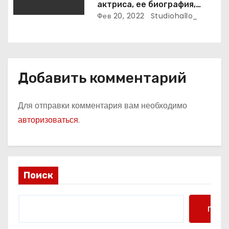
актриса, ее биография,
фото и интересные факты,
Фев 20, 2022
Studiohallo_
которые вы точно не знали!
Добавить комментарий
Для отправки комментария вам необходимо
авторизоваться
.
Поиск
Поис