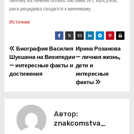
липому на печени полностью вместе с капсулой,
риск рецидива сводится к минимуму.
Источник
Биография Василия
Ирина Розанова
Н
Шукшина на Википедии
— личная жизнь,
а
— интересные факты и
дети и
достижения
интересные
в
факты
и
г
а
Автор:
znakcomstva_
ц