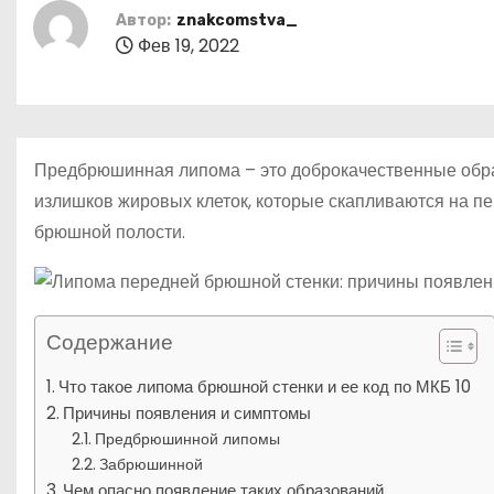
р
m
о
Автор:
znakcomstva_
l
а
м
Фев 19, 2022
a
в
у
s
и
s
т
Предбрюшинная липома – это доброкачественные образ
n
ь
излишков жировых клеток, которые скапливаются на пе
i
брюшной полости.
k
i
Содержание
Что такое липома брюшной стенки и ее код по МКБ 10
Причины появления и симптомы
Предбрюшинной липомы
Забрюшинной
Чем опасно появление таких образований