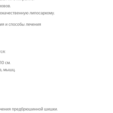
ровов.
окачественную липосаркому.
ся:
10 см.
в, мышц.
ечения предбрюшинной шишки.