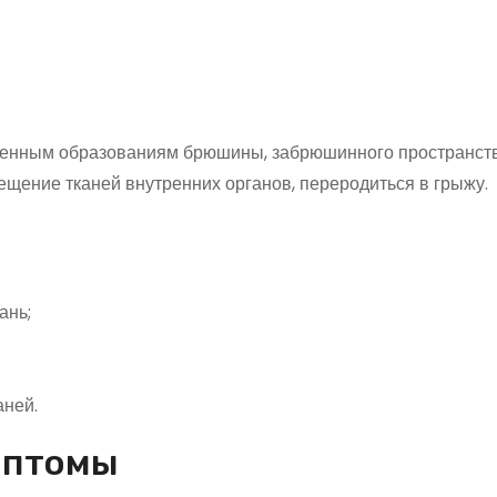
ственным образованиям брюшины, забрюшинного пространств
щение тканей внутренних органов, переродиться в грыжу.
ань;
аней.
мптомы