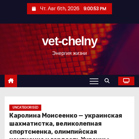
П
Чт. Авг 6th, 2026
9:00:54 PM
е
р
е
vet-chelny
й
т
Энергия жизни
и
к
с
о
д
е
р
UNCATEGORISED
Каролина Моисеенко — украинская
ж
шахматистка, великолепная
и
спортсменка, олимпийская
м