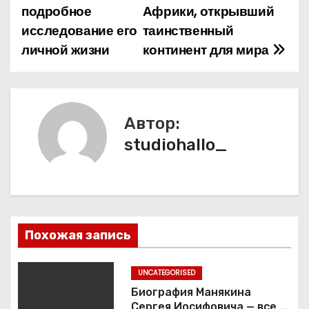
подробное
Африки, открывший
в
исследование его
таинственный
и
личной жизни
континент для мира
г
а
Автор:
ц
studiohallo_
и
я
п
Похожая запись
о
з
UNCATEGORISED
Биография Манякина
а
Сергея Иосифовича — все о