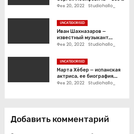
ветеране футбола России!
Фев 20, 2022
Studiohallo_
п
и
UNCATEGORISED
Иван Шахназаров —
с
известный музыкант,
композитор и продюсер —
Фев 20, 2022
Studiohallo_
я
биография, карьера и
впечатляющие достижения
м
UNCATEGORISED
Марта Хёбер — испанская
актриса, ее биография,
фото и интересные факты,
Фев 20, 2022
Studiohallo_
которые вы точно не знали!
Добавить комментарий