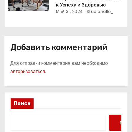
я
к Успеху и Здоровью
Май 31, 2024
Studiohallo_
м
Добавить комментарий
Для отправки комментария вам необходимо
авторизоваться
.
Поиск
Поис