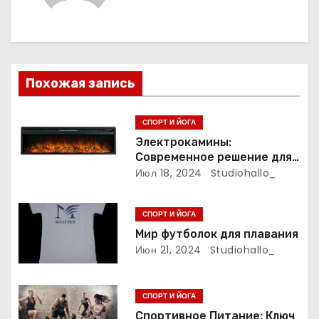
а
ц
и
Похожая запись
я
п
СПОРТ И ЙОГА
Электрокамины:
о
Современное решение для
уюта и тепла
Июл 18, 2024
Studiohallo_
з
а
СПОРТ И ЙОГА
Мир футболок для плавания
п
Июн 21, 2024
Studiohallo_
и
СПОРТ И ЙОГА
с
Спортивное Питание: Ключ