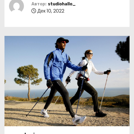
о
Автор:
studiohallo_
Дек 10, 2022
м
у