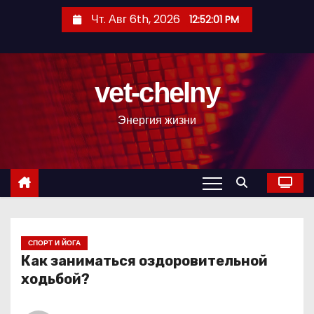
П
Чт. Авг 6th, 2026
12:52:02 PM
е
р
е
vet-chelny
й
т
Энергия жизни
и
к
с
о
д
е
р
СПОРТ И ЙОГА
Как заниматься оздоровительной
ж
ходьбой?
и
м