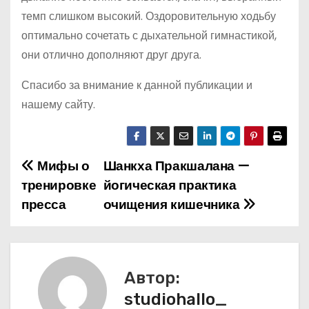
темп слишком высокий. Оздоровительную ходьбу
оптимально сочетать с дыхательной гимнастикой,
они отлично дополняют друг друга.
Спасибо за внимание к данной публикации и
нашему сайту.
Мифы о
Шанкха Пракшалана —
Н
тренировке
йогическая практика
а
пресса
очищения кишечника
в
и
Автор:
г
studiohallo_