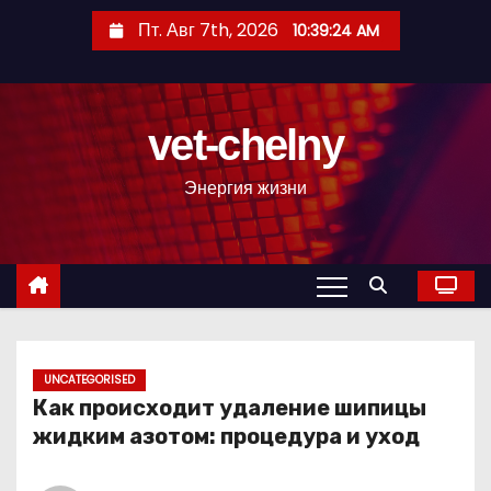
П
Пт. Авг 7th, 2026
10:39:25 AM
е
р
е
vet-chelny
й
т
Энергия жизни
и
к
с
о
д
е
р
UNCATEGORISED
Как происходит удаление шипицы
ж
жидким азотом: процедура и уход
и
м