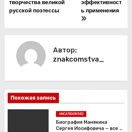
творчества великой
эффективност
в
русской поэтессы
ь применения
и
г
а
Автор:
ц
znakcomstva_
и
я
п
Похожая запись
о
з
UNCATEGORISED
Биография Манякина
а
Сергея Иосифовича — все о