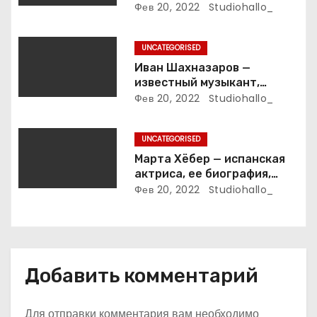
ветеране футбола России!
Фев 20, 2022
Studiohallo_
п
и
UNCATEGORISED
Иван Шахназаров —
с
известный музыкант,
композитор и продюсер —
Фев 20, 2022
Studiohallo_
я
биография, карьера и
впечатляющие достижения
м
UNCATEGORISED
Марта Хёбер — испанская
актриса, ее биография,
фото и интересные факты,
Фев 20, 2022
Studiohallo_
которые вы точно не знали!
Добавить комментарий
Для отправки комментария вам необходимо