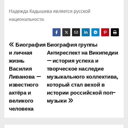
Надежда Кадышева является русской
национальности.
Биография
Биография группы
Н
и личная
Антиреспект на Википедии
а
жизнь
— история успеха и
Василия
творческое наследие
в
Ливанова —
музыкального коллектива,
и
известного
который стал вехой в
актёра и
истории российской поп-
г
великого
музыки
а
человека
ц