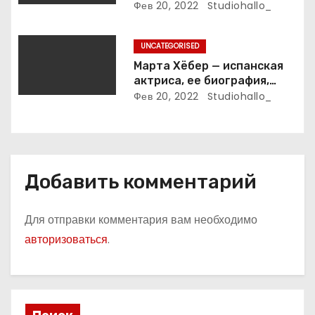
композитор и продюсер —
Фев 20, 2022
Studiohallo_
биография, карьера и
впечатляющие достижения
UNCATEGORISED
Марта Хёбер — испанская
актриса, ее биография,
фото и интересные факты,
Фев 20, 2022
Studiohallo_
которые вы точно не знали!
Добавить комментарий
Для отправки комментария вам необходимо
авторизоваться
.