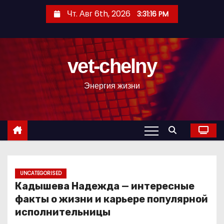
П
Чт. Авг 6th, 2026
3:31:17 PM
е
р
е
vet-chelny
й
т
Энергия жизни
и
к
с
о
д
е
р
UNCATEGORISED
Кадышева Надежда — интересные
ж
факты о жизни и карьере популярной
и
исполнительницы
м