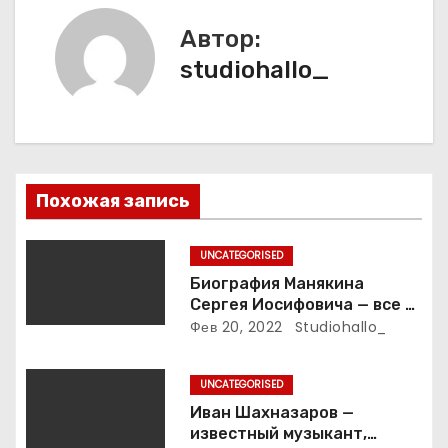
и
Автор:
я
studiohallo_
п
о
з
Похожая запись
а
п
UNCATEGORISED
Биография Манякина
и
Сергея Иосифовича — все о
ветеране футбола России!
Фев 20, 2022
Studiohallo_
с
я
UNCATEGORISED
Иван Шахназаров —
м
известный музыкант,