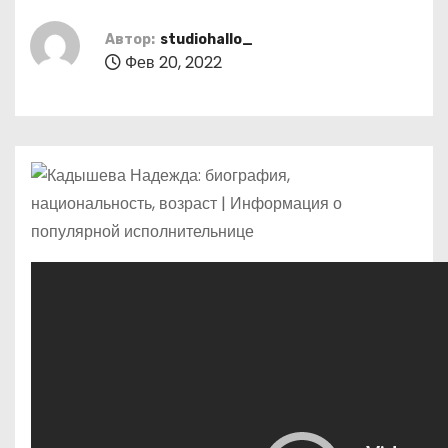
о
м
Автор:
studiohallo_
Фев 20, 2022
у