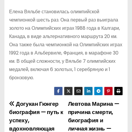
Елена Вяльбе становилась олимпийской
чемпионкой шесть раз. Она первый раз выиграла
золото на Олимпийских играх 1988 года в Калгари,
Канада, в виде альтернативного маршрута 20 км.
Она также была чемпионкой на Олимпийских играх
1992 года в Альбервиле, Франция, в марафоне 30
км. В общей сложности, у Вяльбе 7 олимпийских
медалей, включая 6 золотых, 1 серебряную и 1
бронзовую.
Догукан Гюнгер
Левтова Марина —
Н
биография — путь к
причина смерти,
а
успеху,
биография и
вдохновляющая
личная жизнь —
в