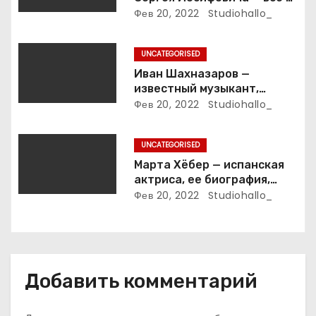
п
ветеране футбола России!
Фев 20, 2022
Studiohallo_
и
UNCATEGORISED
с
Иван Шахназаров —
известный музыкант,
я
композитор и продюсер —
Фев 20, 2022
Studiohallo_
биография, карьера и
м
впечатляющие достижения
UNCATEGORISED
Марта Хёбер — испанская
актриса, ее биография,
фото и интересные факты,
Фев 20, 2022
Studiohallo_
которые вы точно не знали!
Добавить комментарий