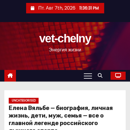
П
Пт. Авг 7th, 2026
11:36:32 PM
е
р
е
vet-chelny
й
т
Энергия жизни
и
к
с
о
д
е
р
UNCATEGORISED
Елена Вяльбе — биография, личная
ж
жизнь, дети, муж, семья — все о
и
главной легенде российского
м