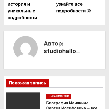
история и
узнайте все
и
уникальные
подробности
подробности
г
а
ц
Автор:
и
studiohallo_
я
п
о
Похожая запись
з
UNCATEGORISED
а
Биография Манякина
Сергея Иосифовича — все о