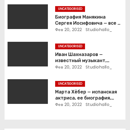
о
UNCATEGORISED
з
Биография Манякина
Сергея Иосифовича — все о
а
ветеране футбола России!
Фев 20, 2022
Studiohallo_
п
UNCATEGORISED
и
Иван Шахназаров —
известный музыкант,
с
композитор и продюсер —
Фев 20, 2022
Studiohallo_
биография, карьера и
я
впечатляющие достижения
UNCATEGORISED
м
Марта Хёбер — испанская
актриса, ее биография,
фото и интересные факты,
Фев 20, 2022
Studiohallo_
которые вы точно не знали!