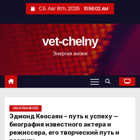
П
Сб. Авг 8th, 2026
10:56:03 AM
е
р
е
vet-chelny
й
т
Энергия жизни
и
к
с
о
д
е
р
UNCATEGORISED
Эдмонд Кеосаян – путь к успеху —
ж
биография известного актера и
и
режиссера, его творческий путь и
м