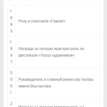
1
9
Роль в спектакле «Гамлет»
9
5
1
9
Награда за лучшую мужскую роль на
9
фестивале «Театр художников»
7
2
0
Руководитель и главный режиссер театра
0
имени Вахтангова
1
2
Награда за лучшую мужскую роль на