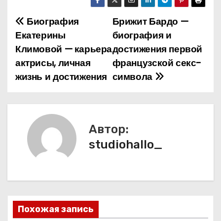
Биография
Брижит Бардо —
Н
Екатерины
биография и
а
Климовой — карьера
достижения первой
актрисы, личная
французской секс-
в
жизнь и достижения
символа
и
г
а
Автор:
studiohallo_
ц
и
я
п
Похожая запись