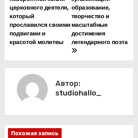
в
церковного деятеля,
образование,
и
который
творчество и
прославился своими
масштабные
г
подвигами и
достижения
а
красотой молитвы
легендарного поэта
ц
и
я
Автор:
п
studiohallo_
о
з
а
Похожая запись