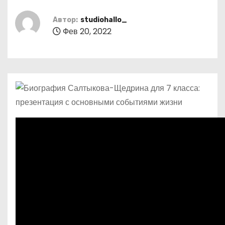
о
м
Автор:
studiohallo_
Фев 20, 2022
у