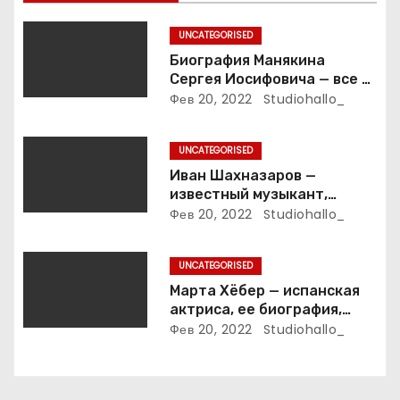
п
UNCATEGORISED
и
Биография Манякина
Сергея Иосифовича — все о
с
ветеране футбола России!
Фев 20, 2022
Studiohallo_
я
UNCATEGORISED
м
Иван Шахназаров —
известный музыкант,
композитор и продюсер —
Фев 20, 2022
Studiohallo_
биография, карьера и
впечатляющие достижения
UNCATEGORISED
Марта Хёбер — испанская
актриса, ее биография,
фото и интересные факты,
Фев 20, 2022
Studiohallo_
которые вы точно не знали!