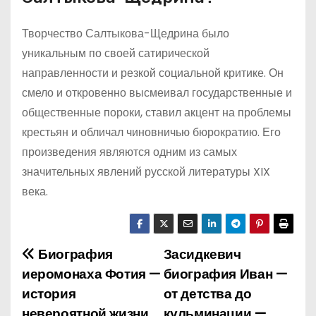
Творчество Салтыкова-Щедрина было
уникальным по своей сатирической
направленности и резкой социальной критике. Он
смело и откровенно высмеивал государственные и
общественные пороки, ставил акцент на проблемы
крестьян и обличал чиновничью бюрократию. Его
произведения являются одним из самых
значительных явлений русской литературы XIX
века.
Биография
Засидкевич
Н
иеромонаха Фотия —
биография Иван —
а
история
от детства до
невероятной жизни
кульминации —