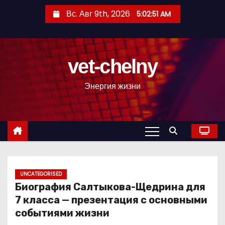
П
Вс. Авг 9th, 2026
5:02:52 AM
е
р
е
vet-chelny
й
т
Энергия жизни
и
к
с
о
д
е
р
UNCATEGORISED
Биография Салтыкова-Щедрина для
ж
7 класса — презентация с основными
и
событиями жизни
м